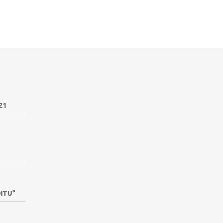
21
DITU"