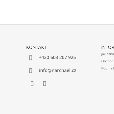
Z
Á
KONTAKT
INFO
P
Jak nak
A
+420 603 207 925
Obchod
T
Podmínk
Í
info@narchael.cz
Facebook
Instagram