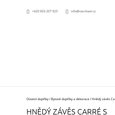
K
Přejít
na
O
ZPĚT
ZPĚT
+420 603 207 925
info@narchael.cz
obsah
DO
DO
Š
OBCHODU
OBCHODU
Í
K
Domů
Ostatní doplňky
/
Bytové doplňky a dekorace
/
Hnědý závěs Car
HNĚDÝ ZÁVĚS CARRÉ S
POVLAK POLŠTÁŘE ELEPHANT