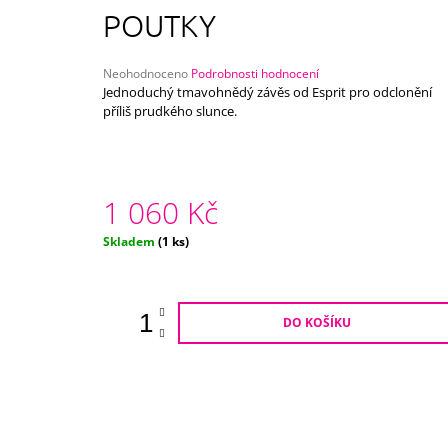
750 Kč
POUTKY
Průměrné
Neohodnoceno
Podrobnosti hodnocení
hodnocení
Jednoduchý tmavohnědý závěs od Esprit pro odclonění
produktu
příliš prudkého slunce.
je
0,0
z
5
hvězdiček.
1 060 Kč
Měrná
Skladem
(1 ks)
cena:
DO KOŠÍKU