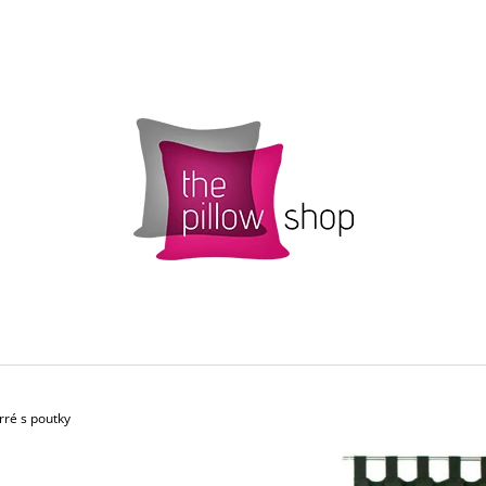
CO POTŘEBUJETE NAJÍT?
HLEDAT
DOPORUČUJEME
ré s poutky
POVLAK POLŠTÁŘKU SMARTIES S
ŽLUTÝ POVLAK 