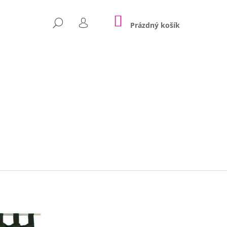
NÁKUPNÍ
HLEDAT
KOŠÍK
Prázdný košík
PŘIHLÁŠENÍ
Následující
POLŠTÁŘE NINA