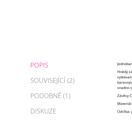
POPIS
Jednobar
Hnědý zá
vytkávaný
SOUVISEJÍCÍ (2)
barevnýc
snadno sl
PODOBNÉ (1)
Závěsy Ca
Materiál:
DISKUZE
Údržba: p