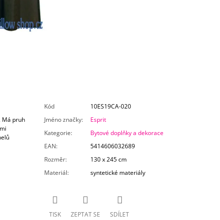
Kód
10ES19CA-020
. Má pruh
Jméno značky
:
Esprit
dmi
Kategorie
:
Bytové doplňky a dekorace
nelů
EAN
:
5414606032689
Rozměr
:
130 x 245 cm
Materiál
:
syntetické materiály
TISK
ZEPTAT SE
SDÍLET