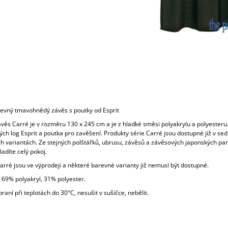
evný tmavohnědý závěs s poutky od Esprit
věs Carré je v rozměru 130 x 245 cm a je z hladké směsi polyakrylu a polyesteru
ch log Esprit a poutka pro zavěšení. Produkty série Carré jsou dostupné již v se
h variantách. Ze stejných polštářků, ubrusu, závěsů a závěsových japonských pa
adíte celý pokoj.
rré jsou ve výprodeji a některé barevné varianty již nemusí být dostupné.
 69% polyakryl, 31% polyester.
raní při teplotách do 30°C, nesušit v sušičce, nebělit.