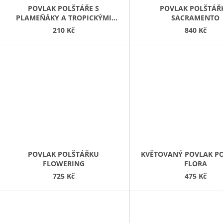
POVLAK POLŠTÁŘE S
POVLAK POLŠTÁŘ
PLAMEŇÁKY A TROPICKÝMI
SACRAMENTO
KVĚTY
210 Kč
840 Kč
POVLAK POLŠTÁŘKU
KVĚTOVANÝ POVLAK P
FLOWERING
FLORA
725 Kč
475 Kč