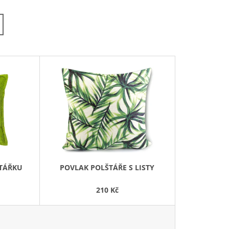
Z
E
N
Í
P
R
O
D
U
K
T
Ů
ŠTÁŘKU
POVLAK POLŠTÁŘE S LISTY
210 Kč