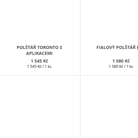
POLŠTÁŘ TORONTO S
FIALOVÝ POLŠTÁŘ 
APLIKACEMI
1 545 Kč
1 580 Kč
Měrná
Měrná
1 545 Kč / 1 ks
1 580 Kč / 1 ks
cena:
cena: