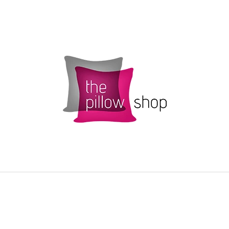
CO POTŘEBUJETE NAJÍT?
HLEDAT
DOPORUČUJEME
POVLAK POLŠTÁŘKU SMARTIES S
ŽLUTÝ POVLAK 