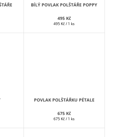
ŠTÁŘE
BÍLÝ POVLAK POLŠTÁŘE POPPY
495 Kč
Měrná
495 Kč / 1 ks
cena:
Y
POVLAK POLŠTÁŘKU PÉTALE
675 Kč
Měrná
675 Kč / 1 ks
cena: