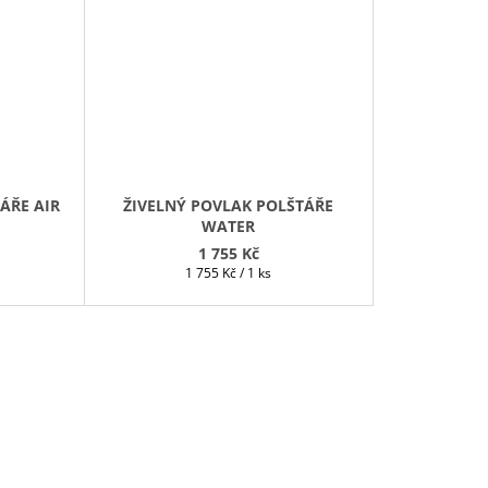
ÁŘE AIR
ŽIVELNÝ POVLAK POLŠTÁŘE
WATER
1 755 Kč
Měrná
1 755 Kč / 1 ks
cena: