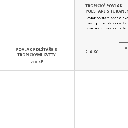
TROPICKÝ POVLAK
POLŠTÁŘE S TUKANE
Povlak polštáře zdobící exot
tukani je jako stvořený do
posezení v zimní zahradě.
Skla
DO
POVLAK POLŠTÁŘE S
210 Kč
TROPICKÝMI KVĚTY
210 Kč