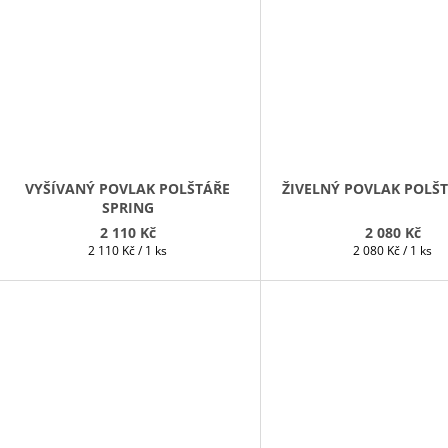
VYŠÍVANÝ POVLAK POLŠTÁŘE
ŽIVELNÝ POVLAK POLŠT
SPRING
2 110 Kč
2 080 Kč
Měrná
Měrná
2 110 Kč / 1 ks
2 080 Kč / 1 ks
cena:
cena: