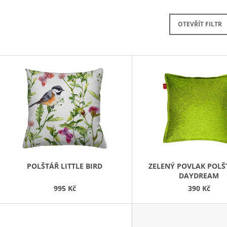
LENTILKAMI
275 Kč
675 Kč
OTEVŘÍT FILTR
V
Ý
P
S
P
R
O
D
POLŠTÁŘ LITTLE BIRD
ZELENÝ POVLAK POL
DAYDREAM
U
995 Kč
390 Kč
K
T
Ů