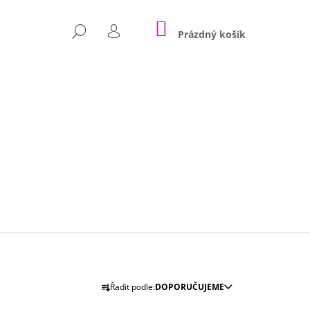
NÁKUPNÍ
HLEDAT
KOŠÍK
Prázdný košík
PŘIHLÁŠENÍ
Následující
Ř
Řadit podle:
DOPORUČUJEME
A
POLŠTÁŘE NINA