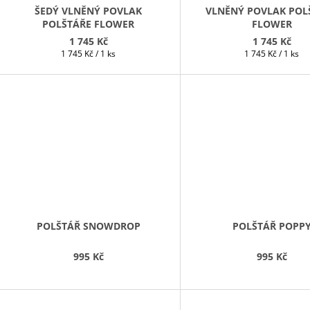
ŠEDÝ VLNĚNÝ POVLAK
VLNĚNÝ POVLAK POL
POLŠTÁŘE FLOWER
FLOWER
1 745 Kč
1 745 Kč
Měrná
Měrná
1 745 Kč / 1 ks
1 745 Kč / 1 ks
cena:
cena:
POLŠTÁŘ SNOWDROP
POLŠTÁŘ POPP
995 Kč
995 Kč