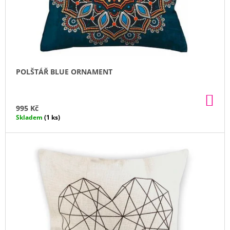
POLŠTÁŘ BLUE ORNAMENT
DO
KO
995 Kč
Skladem
(1 ks)