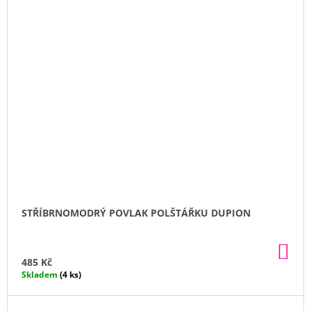
STŘÍBRNOMODRÝ POVLAK POLŠTÁŘKU DUPION
DO
KO
485 Kč
Skladem
(4 ks)