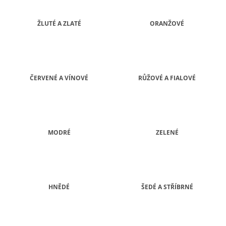
A
J
ŽLUTÉ A ZLATÉ
ORANŽOVÉ
Í
T
?
ČERVENÉ A VÍNOVÉ
RŮŽOVÉ A FIALOVÉ
HLEDAT
MODRÉ
ZELENÉ
D
O
P
O
HNĚDÉ
ŠEDÉ A STŘÍBRNÉ
R
U
Č
U