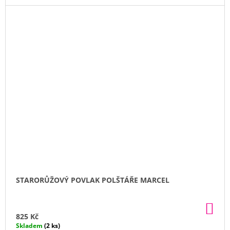
STARORŮŽOVÝ POVLAK POLŠTÁŘE MARCEL
DO
KO
825 Kč
Skladem
(2 ks)