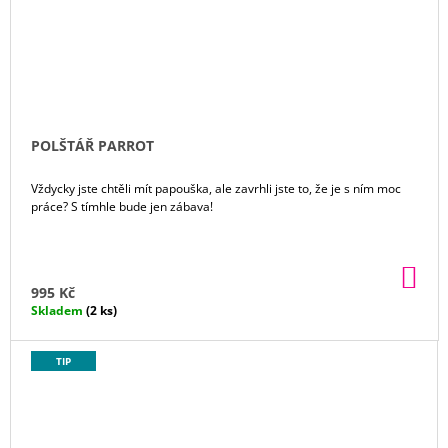
POLŠTÁŘ PARROT
Vždycky jste chtěli mít papouška, ale zavrhli jste to, že je s ním moc
práce? S tímhle bude jen zábava!
DO
KO
995 Kč
Skladem
(2 ks)
TIP