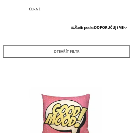
J
ČERNÉ
E
M
E
Ř
Řadit podle:
DOPORUČUJEME
A
ŽLUTÝ
Z
POVLAK
POLŠTÁŘE
E
NINA
OTEVŘÍT FILTR
N
275
Í
Kč
P
V
R
Ý
O
P
D
I
U
S
K
P
T
R
Ů
O