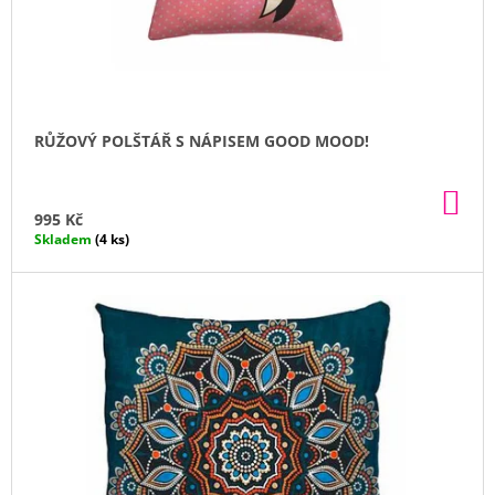
D
U
K
T
Ů
RŮŽOVÝ POLŠTÁŘ S NÁPISEM GOOD MOOD!
DO
KO
995 Kč
Skladem
(4 ks)