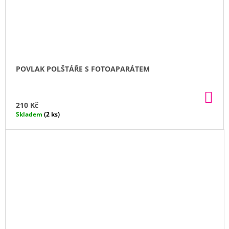
POVLAK POLŠTÁŘE S FOTOAPARÁTEM
DO
KO
210 Kč
Skladem
(2 ks)