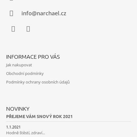
S
T
U
Í
info@narchael.cz
Facebook
Instagram
INFORMACE PRO VÁS
Jak nakupovat
Obchodní podmínky
Podmínky ochrany osobních údajů
NOVINKY
PŘEJEME VÁM SNOVÝ ROK 2021
1.1.2021
Hodně štěstí, zdraví...