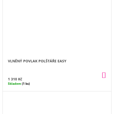
VLNĚNÝ POVLAK POLŠTÁŘE EASY
DO
KO
1 310 Kč
Skladem
(1 ks)