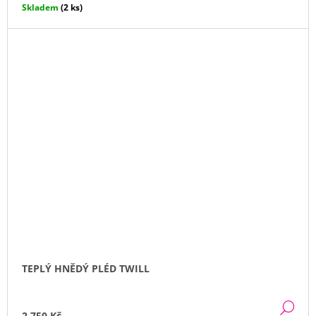
cena:
Skladem
(2 ks)
TEPLÝ HNĚDÝ PLÉD TWILL
DE
2 750 Kč