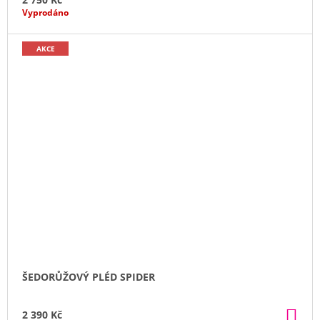
Vyprodáno
AKCE
ŠEDORŮŽOVÝ PLÉD SPIDER
DO
2 390 Kč