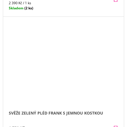
KO
Měrná
2 390 Kč / 1 ks
cena:
Skladem
(2 ks)
SVĚŽE ZELENÝ PLÉD FRANK S JEMNOU KOSTKOU