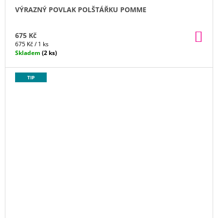
VÝRAZNÝ POVLAK POLŠTÁŘKU POMME
DO
675 Kč
KO
Měrná
675 Kč / 1 ks
cena:
Skladem
(2 ks)
TIP