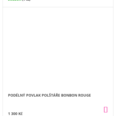
PODÉLNÝ POVLAK POLŠTÁŘE BONBON ROUGE
DO
KO
1 300 Kč