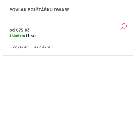
POVLAK POLŠTÁŘKU DWARF
DE
od
675 Kč
Skladem
(1 ks)
polyester
35 x 35 cm