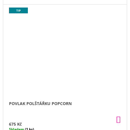
TIP
POVLAK POLŠTÁŘKU POPCORN
DO
KO
675 Kč
Skladem
(1 ks)