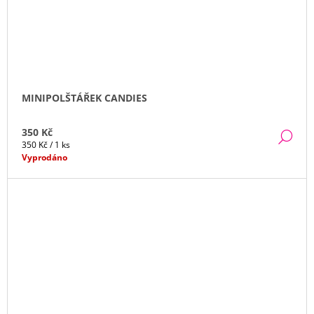
MINIPOLŠTÁŘEK CANDIES
350 Kč
DE
Měrná
350 Kč / 1 ks
cena:
Vyprodáno