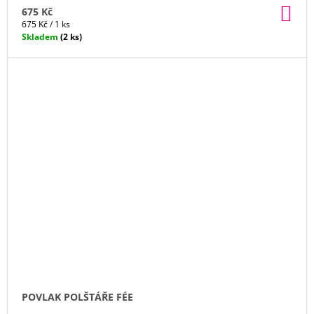
DO
675 Kč
KO
Měrná
675 Kč / 1 ks
cena:
Skladem
(2 ks)
POVLAK POLŠTÁŘE FÉE