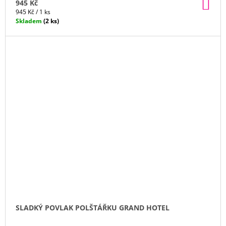
DO
945 Kč
KO
Měrná
945 Kč / 1 ks
cena:
Skladem
(2 ks)
SLADKÝ POVLAK POLŠTÁŘKU GRAND HOTEL