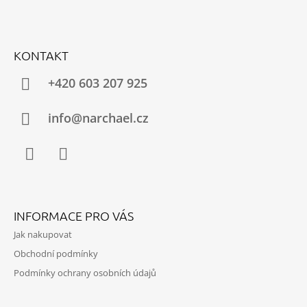
Í
P
Z
R
Á
V
KONTAKT
K
P
Y
A
+420 603 207 925
V
T
Ý
P
Í
info@narchael.cz
I
S
U
Facebook
Instagram
INFORMACE PRO VÁS
Jak nakupovat
Obchodní podmínky
Podmínky ochrany osobních údajů