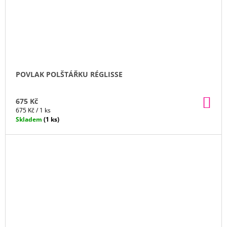
POVLAK POLŠTÁŘKU RÉGLISSE
DO
675 Kč
KO
Měrná
675 Kč / 1 ks
cena:
Skladem
(1 ks)