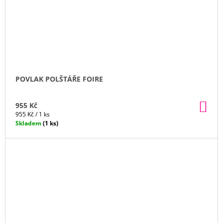
POVLAK POLŠTÁŘE FOIRE
DO
955 Kč
KO
Měrná
955 Kč / 1 ks
cena:
Skladem
(1 ks)