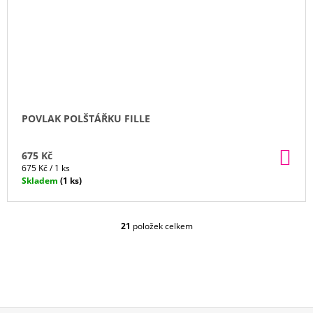
POVLAK POLŠTÁŘKU FILLE
DO
675 Kč
KO
Měrná
675 Kč / 1 ks
cena:
Skladem
(1 ks)
21
položek celkem
O
V
L
Á
D
A
C