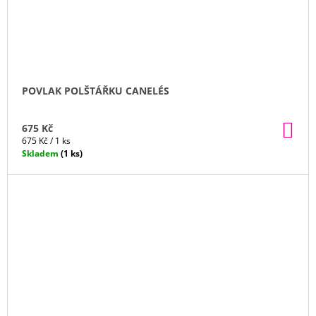
POVLAK POLŠTÁŘKU CANELÉS
DO
675 Kč
KO
Měrná
675 Kč / 1 ks
cena:
Skladem
(1 ks)