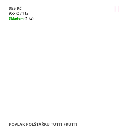
DO
955 Kč
KO
Měrná
955 Kč / 1 ks
cena:
Skladem
(1 ks)
POVLAK POLŠTÁŘKU TUTTI FRUTTI