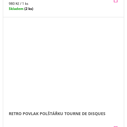
KO
Měrná
980 Kč / 1 ks
cena:
Skladem
(2 ks)
RETRO POVLAK POLŠTÁŘKU TOURNE DE DISQUES