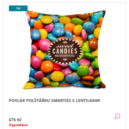
J
TIP
E
M
E
HNĚDÝ
SAMETOVÝ
POLŠTÁŘ
FRANCESCA
485
Kč
POVLAK POLŠTÁŘKU SMARTIES S LENTILKAMI
DE
675 Kč
Vyprodáno