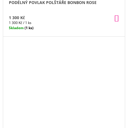
PODÉLNÝ POVLAK POLŠTÁŘE BONBON ROSE
DO
1 300 Kč
KO
Měrná
1 300 Kč / 1 ks
cena:
Skladem
(1 ks)