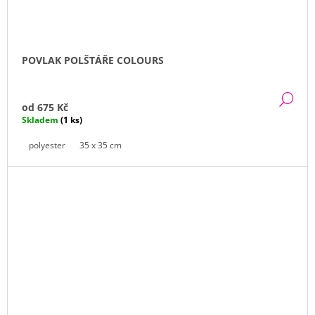
POVLAK POLŠTÁŘE COLOURS
DE
od
675 Kč
Skladem
(1 ks)
polyester
35 x 35 cm