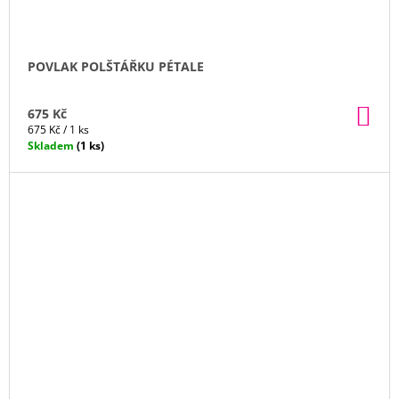
POVLAK POLŠTÁŘKU PÉTALE
DO
675 Kč
KO
Měrná
675 Kč / 1 ks
cena:
Skladem
(1 ks)