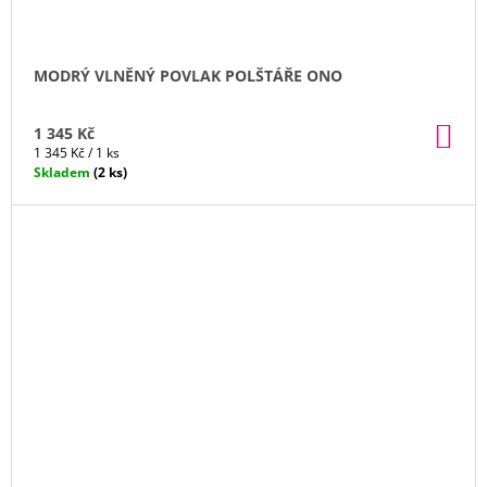
MODRÝ VLNĚNÝ POVLAK POLŠTÁŘE ONO
DO
1 345 Kč
KO
Měrná
1 345 Kč / 1 ks
cena:
Skladem
(2 ks)