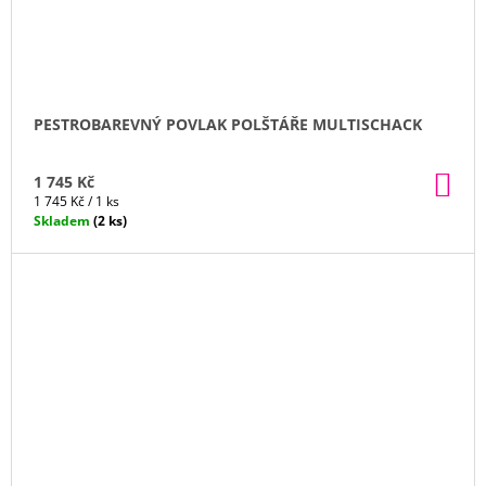
PESTROBAREVNÝ POVLAK POLŠTÁŘE MULTISCHACK
DO
1 745 Kč
KO
Měrná
1 745 Kč / 1 ks
cena:
Skladem
(2 ks)