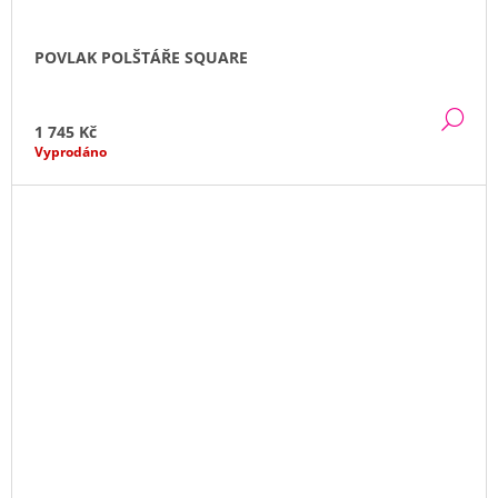
POVLAK POLŠTÁŘE SQUARE
DE
1 745 Kč
Vyprodáno