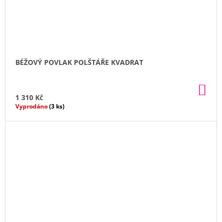
BÉŽOVÝ POVLAK POLŠTÁŘE KVADRAT
DO
KO
1 310 Kč
Vyprodáno
(3 ks)