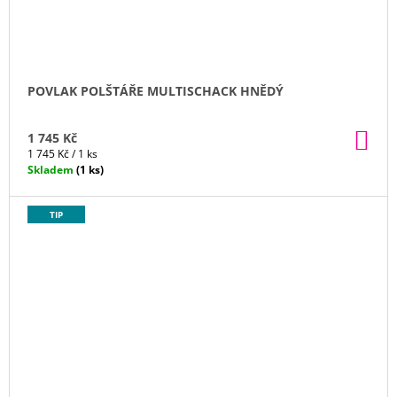
POVLAK POLŠTÁŘE MULTISCHACK HNĚDÝ
DO
1 745 Kč
KO
Měrná
1 745 Kč / 1 ks
cena:
Skladem
(1 ks)
TIP