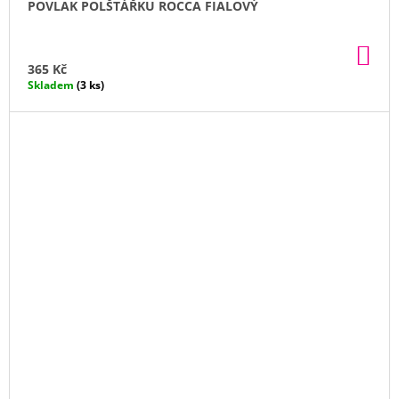
POVLAK POLŠTÁŘKU ROCCA FIALOVÝ
DO
KO
365 Kč
Skladem
(3 ks)