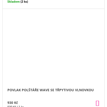
Skladem
(2 ks)
POVLAK POLŠTÁŘE WAVE SE TŘPYTIVOU VLNOVKOU
DO
930 Kč
KO
Měrná
930 Kč / 1 ks