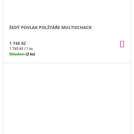
ŠEDÝ POVLAK POLŠTÁŘE MULTISCHACK
DO
1 745 Kč
KO
Měrná
1 745 Kč / 1 ks
cena:
Skladem
(2 ks)