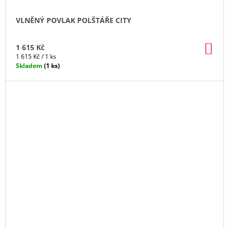
VLNĚNÝ POVLAK POLŠTÁŘE CITY
DO
1 615 Kč
KO
Měrná
1 615 Kč / 1 ks
cena:
Skladem
(1 ks)