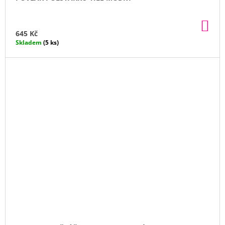
DO
KO
645 Kč
Skladem
(5 ks)