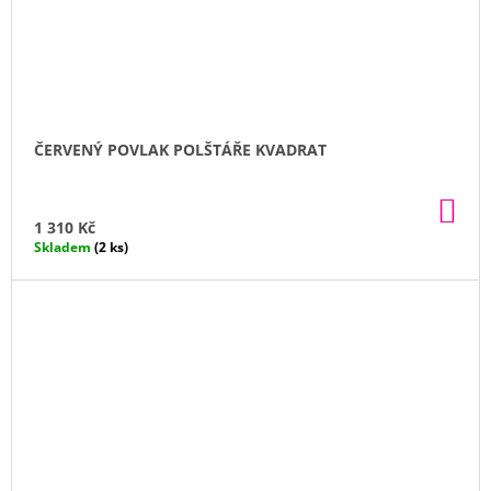
ČERVENÝ POVLAK POLŠTÁŘE KVADRAT
DO
KO
1 310 Kč
Skladem
(2 ks)