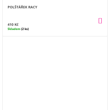
POLŠTÁŘEK RACY
DO
KO
410 Kč
Skladem
(2 ks)