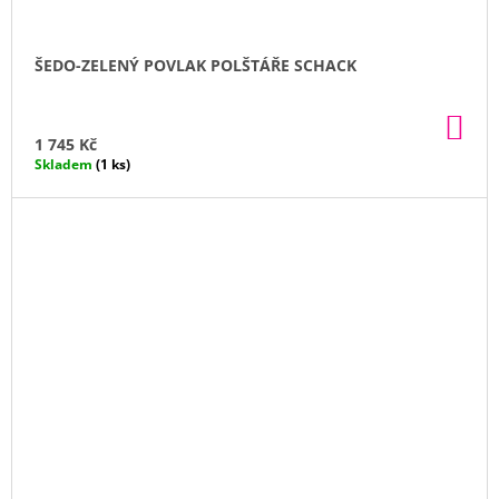
ŠEDO-ZELENÝ POVLAK POLŠTÁŘE SCHACK
DO
KO
1 745 Kč
Skladem
(1 ks)