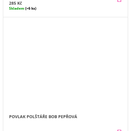
KO
285 Kč
Skladem
(>6 ks)
POVLAK POLŠTÁŘE BOB PEPŘOVÁ