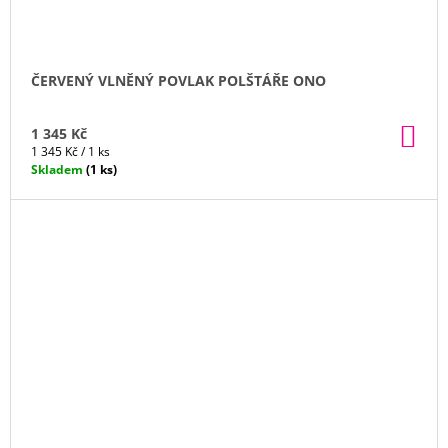
ČERVENÝ VLNĚNÝ POVLAK POLŠTÁŘE ONO
DO
1 345 Kč
KO
Měrná
1 345 Kč / 1 ks
cena:
Skladem
(1 ks)