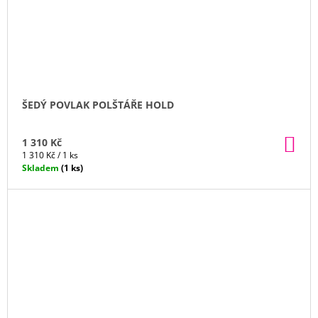
ŠEDÝ POVLAK POLŠTÁŘE HOLD
DO
1 310 Kč
KO
Měrná
1 310 Kč / 1 ks
cena:
Skladem
(1 ks)