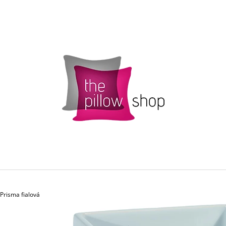
CO POTŘEBUJETE NAJÍT?
HLEDAT
DOPORUČUJEME
 Prisma fialová
POVLAK POLŠTÁŘKU SMARTIES S
ŽLUTÝ POVLAK 