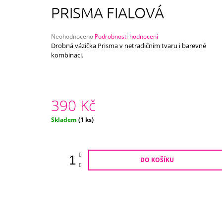
750 Kč
PRISMA FIALOVÁ
Průměrné
Neohodnoceno
Podrobnosti hodnocení
hodnocení
Drobná vázička Prisma v netradičním tvaru i barevné
produktu
kombinaci.
je
0,0
z
5
hvězdiček.
390 Kč
Měrná
Skladem
(1 ks)
cena:
DO KOŠÍKU