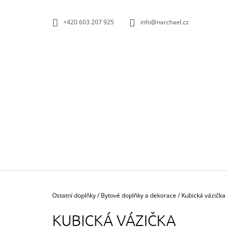
K
Přejít
na
O
ZPĚT
ZPĚT
+420 603 207 925
info@narchael.cz
obsah
DO
DO
Š
OBCHODU
OBCHODU
Í
K
Domů
Ostatní doplňky
/
Bytové doplňky a dekorace
/
Kubická vázička
KUBICKÁ VÁZIČKA
POVLAK POLŠTÁŘE ELEPHANT