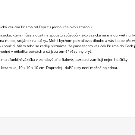
ická vázička Prisma od Esprit s jednou fialovou stranou
zička, která může sloužit na spoustu způsobů - jako vázička na malou květinu, k
 na mince, stojánek na tužky.. Mohli bychom pokračovat dlouho a vás i sebe překv
ou použití. Místo toho se raději přiznáme, že jsme těchto váziček Prisma do Čech p
hodně v několika barvách a už jsou téměř všechny pryč.
 multifunkční vázička v trendové bílo-fialové, kterou si zamilují nejen holčičky.
 keramika, 10 x 10 x 10 cm. Doprodej - další kusy není možné objednat.