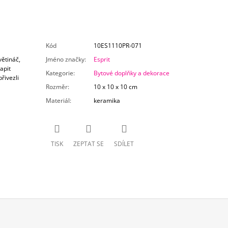
Kód
10ES1110PR-071
větináč,
Jméno značky
:
Esprit
apit
Kategorie
:
Bytové doplňky a dekorace
řivezli
Rozměr
:
10 x 10 x 10 cm
Materiál
:
keramika
TISK
ZEPTAT SE
SDÍLET