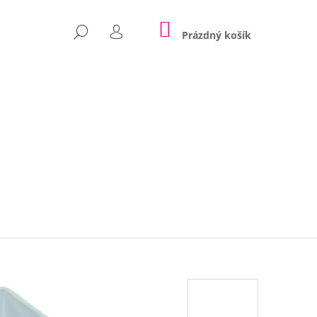
NÁKUPNÍ
HLEDAT
KOŠÍK
Prázdný košík
PŘIHLÁŠENÍ
Následující
POLŠTÁŘE NINA