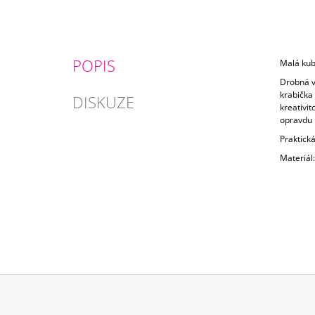
POPIS
Malá kub
Drobná vá
krabička
DISKUZE
kreativit
opravdu 
Praktická
Materiál:
Z