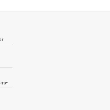
21
DITU"