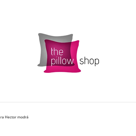
CO POTŘEBUJETE NAJÍT?
HLEDAT
DOPORUČUJEME
ěra Hector modrá
POVLAK POLŠTÁŘKU SMARTIES S
ŽLUTÝ POVLAK 