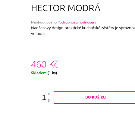
750 Kč
HECTOR MODRÁ
Průměrné
Neohodnoceno
Podrobnosti hodnocení
hodnocení
Nadčasový design praktické kuchařské zástěry je správno
produktu
volbou.
je
0,0
z
5
hvězdiček.
460 Kč
Měrná
Skladem
(1 ks)
cena:
DO KOŠÍKU