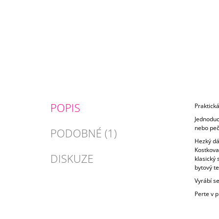
POPIS
Praktick
Jednoduc
nebo peč
PODOBNÉ (1)
Hezký dá
Kostkova
DISKUZE
klasický 
bytový tex
Vyrábí s
Perte v 