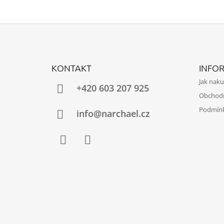
Z
Á
KONTAKT
INFO
P
Jak nak
A
+420 603 207 925
Obchod
T
Podmínk
Í
info@narchael.cz
Facebook
Instagram