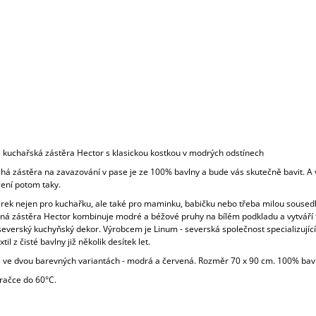
á kuchařská zástěra Hector s klasickou kostkou v modrých odstínech
há zástěra na zavazování v pase je ze 100% bavlny a bude vás skutečně bavit. A 
ení potom taky.
rek nejen pro kuchařku, ale také pro maminku, babičku nebo třeba milou soused
ná zástěra Hector kombinuje modré a béžové pruhy na bílém podkladu a vytváří 
severský kuchyňský dekor. Výrobcem je Linum - severská společnost specializující
til z čisté bavlny již několik desítek let.
e ve dvou barevných variantách - modrá a červená. Rozměr 70 x 90 cm. 100% bav
pračce do 60°C.