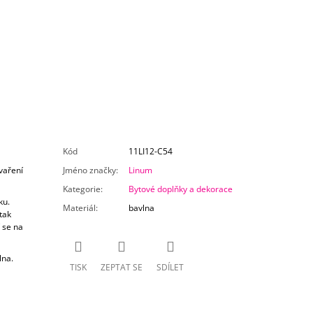
Kód
11LI12-C54
vaření
Jméno značky
:
Linum
Kategorie
:
Bytové doplňky a dekorace
ku.
Materiál
:
bavlna
tak
 se na
lna.
TISK
ZEPTAT SE
SDÍLET