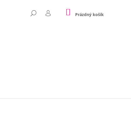
NÁKUPNÍ
HLEDAT
KOŠÍK
Prázdný košík
PŘIHLÁŠENÍ
Následující
POLŠTÁŘE NINA