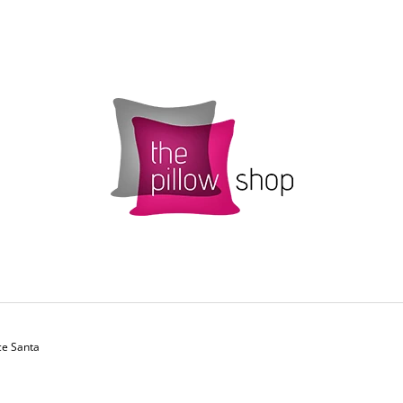
CO POTŘEBUJETE NAJÍT?
HLEDAT
DOPORUČUJEME
ce Santa
POVLAK POLŠTÁŘKU SMARTIES S
ŽLUTÝ POVLAK 