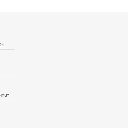
21
DITU"