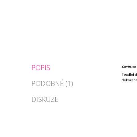
POPIS
Závěsná 
Textilní
dekorace
PODOBNÉ (1)
DISKUZE