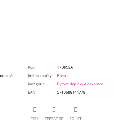
Kód
17BR5SA
dnoduchá
Jméno značky
:
Broste
Kategorie
:
Bytové doplňky a dekorace
EAN
:
5710688144778
TISK
ZEPTAT SE
SDÍLET