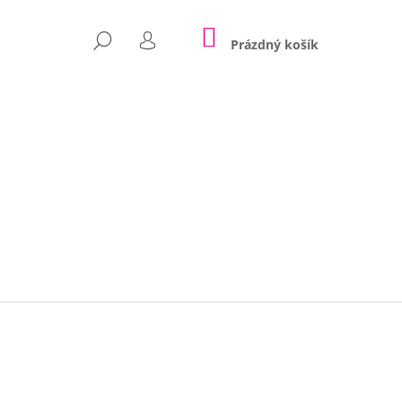
NÁKUPNÍ
HLEDAT
KOŠÍK
Prázdný košík
PŘIHLÁŠENÍ
Následující
POLŠTÁŘE NINA