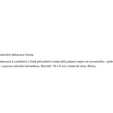
vánoční dekorace Santa
 dekorace k zavěšení z čistě přírodních materiálů pobaví nejen na stromečku - je
 s jasnou vánoční tématikou. Rozměr 16 x 4 cm; materiál vlna, dřevo.