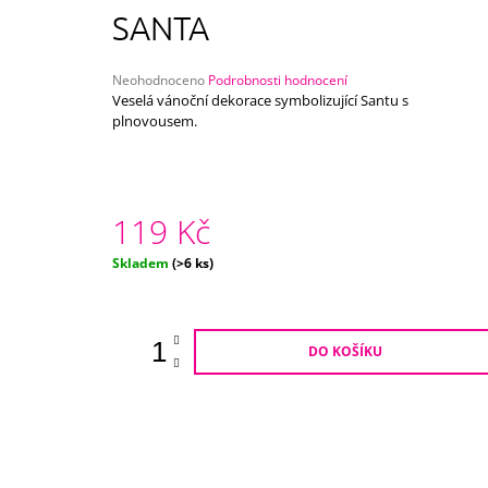
750 Kč
SANTA
Průměrné
Neohodnoceno
Podrobnosti hodnocení
hodnocení
Veselá vánoční dekorace symbolizující Santu s
produktu
plnovousem.
je
0,0
z
5
hvězdiček.
119 Kč
Měrná
Skladem
(>6 ks)
cena:
DO KOŠÍKU