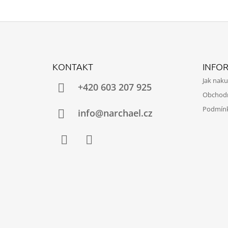
Z
Á
KONTAKT
INFO
P
Jak nak
A
+420 603 207 925
Obchod
T
Podmínk
Í
info@narchael.cz
Facebook
Instagram