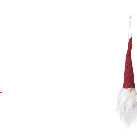
LENTILKAMI
275 Kč
675 Kč