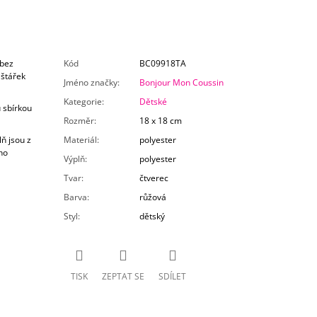
 bez
Kód
BC09918TA
lštářek
Jméno značky
:
Bonjour Mon Coussin
Kategorie
:
Dětské
 sbírkou
Rozměr
:
18 x 18 cm
ň jsou z
Materiál
:
polyester
ho
Výplň
:
polyester
Tvar
:
čtverec
Barva
:
růžová
Styl
:
dětský
TISK
ZEPTAT SE
SDÍLET