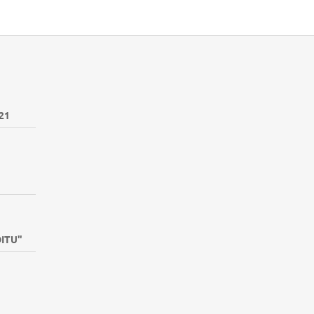
21
DITU"