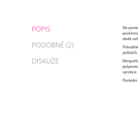
POPIS
Na poste
povšimnu
dodá vaš
PODOBNÉ (2)
Pohodlné
polštářů 
DISKUZE
Minipolšt
polyeste
výrobce.
Poslední