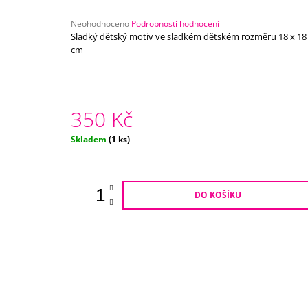
750 Kč
Průměrné
Neohodnoceno
Podrobnosti hodnocení
hodnocení
Sladký dětský motiv ve sladkém dětském rozměru 18 x 18
produktu
cm
je
0,0
z
5
hvězdiček.
350 Kč
Měrná
Skladem
(1 ks)
cena:
DO KOŠÍKU