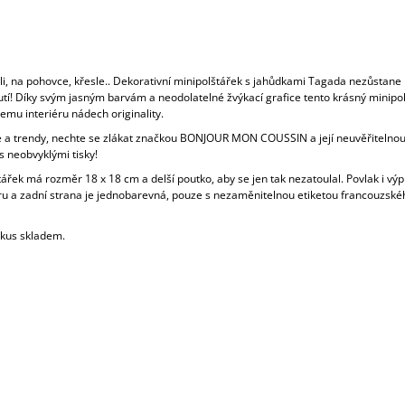
li, na pohovce, křesle.. Dekorativní minipolštářek s jahůdkami Tagada nezůstane
tí! Díky svým jasným barvám a neodolatelné žvýkací grafice tento krásný minipo
emu interiéru nádech originality.
 a trendy, nechte se zlákat značkou BONJOUR MON COUSSIN a její neuvěřitelnou
s neobvyklými tisky!
ářek má rozměr 18 x 18 cm a delší poutko, aby se jen tak nezatoulal. Povlak i výpl
ru a zadní strana je jednobarevná, pouze s nezaměnitelnou etiketou francouzské
 kus skladem.