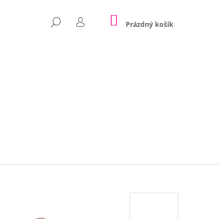
NÁKUPNÍ
HLEDAT
KOŠÍK
Prázdný košík
PŘIHLÁŠENÍ
Následující
POLŠTÁŘE NINA