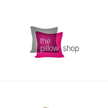
CO POTŘEBUJETE NAJÍT?
HLEDAT
DOPORUČUJEME
POVLAK POLŠTÁŘKU SMARTIES S
ŽLUTÝ POVLAK 