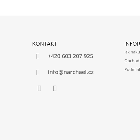
Z
Á
KONTAKT
INFO
P
Jak nak
A
+420 603 207 925
Obchod
T
Podmínk
Í
info@narchael.cz
Facebook
Instagram