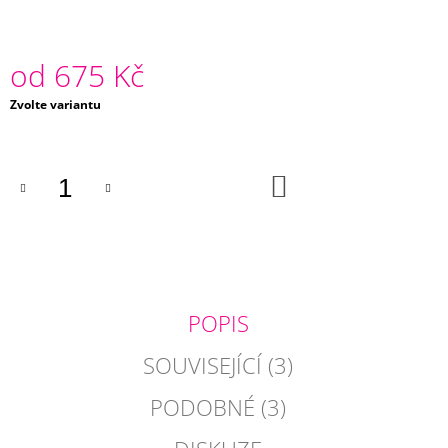
J
E
M
od
675 Kč
E
Měrná
Zvolte variantu
SVĚTLE
cena:
ZELENÝ
STŘAPATÝ
POLŠTÁŘ
DO
OSLO
KOŠÍKU
760
Kč
POPIS
SOUVISEJÍCÍ (3)
PODOBNÉ (3)