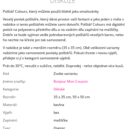
DISKUZE
Polštář Colours, který můžete použít klidně jako omalovánky
Veselý povlak polštáře, který dává prostor vaší fantazii a jako jeden z mála v
nabídce si tento polštářek můžete sami dotvořit. Polštář Colours má digitální
potisk na polyesteru předního dílu a na zadním dílu zapínání na mašličky.
Dobře se bude vyjímat vedle jednobarevných polštářů veselých barev, nebo
ho nechte na křesle jen tak samostatně.
V nabídce je také v menším rozměru (35 x 35 cm). Obě velikostní varianty
nabízíme jako samostatné povlaky polštářů. Pokud chcete i novou výplň,
přidejte si jí v kategorii samostatné výplně.
Prát do 30°C, nesušit v sušičce, nebělit. Doprodej - nelze objednat více kusů.
Kód
Zvolte variantu
Jméno značky
:
Bonjour Mon Coussin
Kategorie
:
Dětské
Rozměr
:
35 x 35 cm, 50 x 50 cm
Materiál
:
bavlna
Výplň
:
bez
Zapínání
:
mašlička
Tvar
:
čtverec