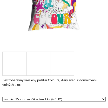
A
J
Í
T
?
HLEDAT
D
O
Pestrobarevný kreslený polštář Colours, který svádí k domalování
P
volných ploch.
O
R
U
Č
U