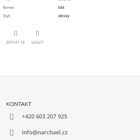
Barva
:
bílá
Styl
:
dětský
ZEPTAT SE
SDÍLET
Z
Á
KONTAKT
P
A
+420 603 207 925
T
Í
info@narchael.cz