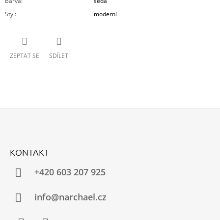
Barva
:
šedá
Styl
:
moderní
ZEPTAT SE
SDÍLET
Z
Á
KONTAKT
P
A
+420 603 207 925
T
Í
info@narchael.cz