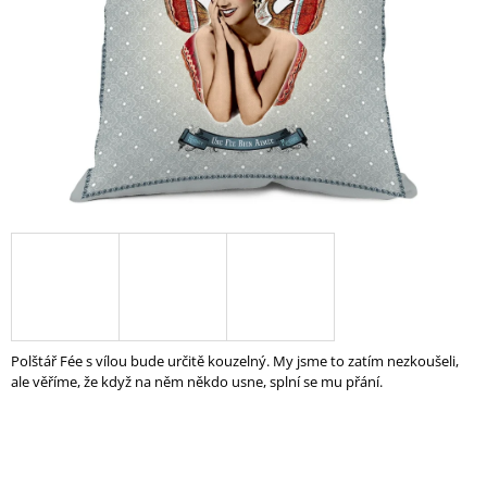
A
J
Í
T
?
HLEDAT
D
O
Polštář Fée s vílou bude určitě kouzelný. My jsme to zatím nezkoušeli,
P
ale věříme, že když na něm někdo usne, splní se mu přání.
O
R
U
Č
U