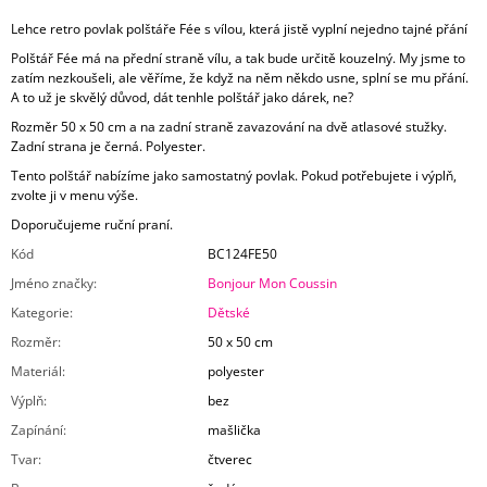
Lehce retro povlak polštáře Fée s vílou, která jistě vyplní nejedno tajné přání
Polštář Fée má na přední straně vílu, a tak bude určitě kouzelný. My jsme to
zatím nezkoušeli, ale věříme, že když na něm někdo usne, splní se mu přání.
A to už je skvělý důvod, dát tenhle polštář jako dárek, ne?
Rozměr 50 x 50 cm a na zadní straně zavazování na dvě atlasové stužky.
Zadní strana je černá. Polyester.
Tento polštář nabízíme jako samostatný povlak. Pokud potřebujete i výplň,
zvolte ji v menu výše.
Doporučujeme ruční praní.
Kód
BC124FE50
Jméno značky
:
Bonjour Mon Coussin
Kategorie
:
Dětské
Rozměr
:
50 x 50 cm
Materiál
:
polyester
Výplň
:
bez
Zapínání
:
mašlička
Tvar
:
čtverec