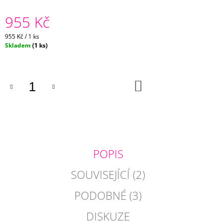
J
955 Kč
E
M
E
Měrná
955 Kč / 1 ks
cena:
Skladem
(1 ks)
PETROLEJOVÝ
POVLAK
POLŠTÁŘKU
DO
DUPION
KOŠÍKU
485
Kč
POPIS
SOUVISEJÍCÍ (2)
PODOBNÉ (3)
DISKUZE