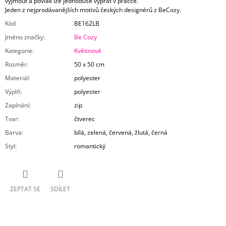
vyjmout a povlak lze jednoduše vyprat v pračce.
Jeden z nejprodávanějších motivů českých designérů z BeCozy.
Kód
BE162LB
Jméno značky
:
Be Cozy
Kategorie
:
Květinové
Rozměr
:
50 x 50 cm
Materiál
:
polyester
Výplň
:
polyester
Zapínání
:
zip
Tvar
:
čtverec
Barva
:
bílá, zelená, červená, žlutá, černá
Styl
:
romantický
ZEPTAT SE
SDÍLET