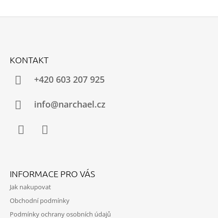
Z
Á
KONTAKT
P
A
+420 603 207 925
T
Í
info@narchael.cz
Facebook
Instagram
INFORMACE PRO VÁS
Jak nakupovat
Obchodní podmínky
Podmínky ochrany osobních údajů