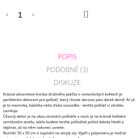
J
E
DO
KOŠÍKU
M
E
POVLAK
POLŠTÁŘE
S
VELKÝM
POPIS
PLAMEŇÁKEM
210
PODOBNÉ (3)
Kč
DISKUZE
Krásná akvarelová kresba drobného ptáčka v romantických květech je
perfektním dekorem pro polštář, který chcete darovat jako dárek dámě. Ať už
je to maminka, babička nebo třeba sousedka - tenhle polštář si zkrátka
zamiluje.
Úžasný dekor je na obou stranách polštáře a navíc je na krásně hekbém
semišovém textilu, takže budete tenhle polštářek pořád dokola hladit a
objímat, až na něm nakonec usnete.
Rozměr 50 x 50 cm a zapínání na skrytý zip. Výplň z polyesteru je možné