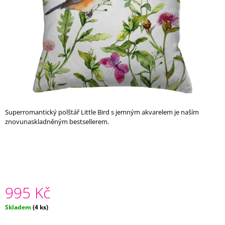
A
J
Í
T
?
Superromantický polštář Little Bird s jemným akvarelem je naším
HLEDAT
znovunaskladněným bestsellerem.
D
O
P
O
995 Kč
R
U
Měrná
Skladem
(4 ks)
Č
cena:
U