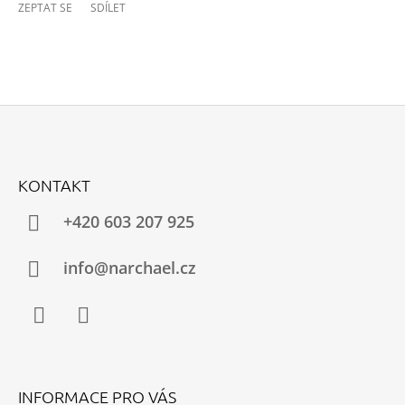
ZEPTAT SE
SDÍLET
Z
Á
KONTAKT
P
A
+420 603 207 925
T
Í
info@narchael.cz
Facebook
Instagram
INFORMACE PRO VÁS