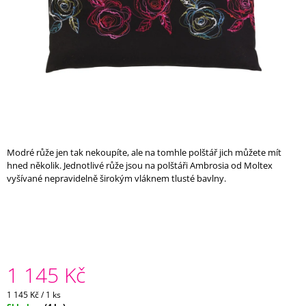
A
J
Í
T
?
Modré růže jen tak nekoupíte, ale na tomhle polštář jich můžete mít
HLEDAT
hned několik. Jednotlivé růže jsou na polštáři Ambrosia od Moltex
vyšívané nepravidelně širokým vláknem tlusté bavlny.
D
O
P
O
R
1 145 Kč
U
Č
Měrná
1 145 Kč / 1 ks
U