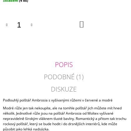
cena:
Skladem
(4 ks)
J
E
M
E
DO
KOŠÍKU
SVĚTLE
ZELENÝ
STŘAPATÝ
POLŠTÁŘ
OSLO
760
POPIS
Kč
PODOBNÉ (1)
DISKUZE
Podlouhlý polštář Ambrosia s vyšívanými růžemi v červené a modré
Modré růže jen tak nekoupíte, ale na tomhle polštář jich můžete mít hned
několik. Jednotlivé růže jsou na polštář Ambrosia od Moltex vyšívané
nepravidelně širokým vláknem tlusté bavlny. Romantický a přitom tak trochu
rockový polštář, který se bude hodit i do drsnějších interiérů, kde může
působit jako lehká nadsázka.