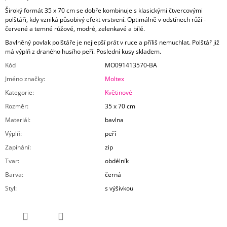
Široký formát 35 x 70 cm se dobře kombinuje s klasickými čtvercovými
polštáři, kdy vzniká působivý efekt vrstvení. Optimálně v odstínech růží -
červené a temné růžové, modré, zelenkavé a bílé.
Bavlněný povlak polštáře je nejlepší prát v ruce a příliš nemuchlat. Polštář již
má výplň z draného husího peří. Poslední kusy skladem.
Kód
MO091413570-BA
Jméno značky
:
Moltex
Kategorie
:
Květinové
Rozměr
:
35 x 70 cm
Materiál
:
bavlna
Výplň
:
peří
Zapínání
:
zip
Tvar
:
obdélník
Barva
:
černá
Styl
:
s výšivkou