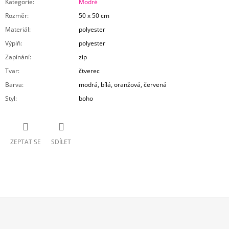
Kategorie
:
Modré
Rozměr
:
50 x 50 cm
Materiál
:
polyester
Výplň
:
polyester
Zapínání
:
zip
Tvar
:
čtverec
Barva
:
modrá, bílá, oranžová, červená
Styl
:
boho
ZEPTAT SE
SDÍLET
Z