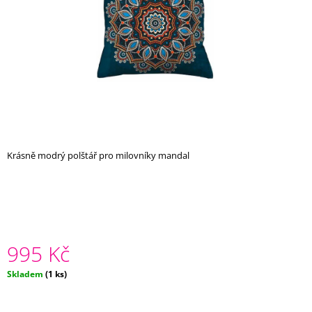
A
J
Í
T
?
Krásně modrý polštář pro milovníky mandal
HLEDAT
D
O
P
995 Kč
O
R
Měrná
Skladem
(1 ks)
U
cena:
Č
U