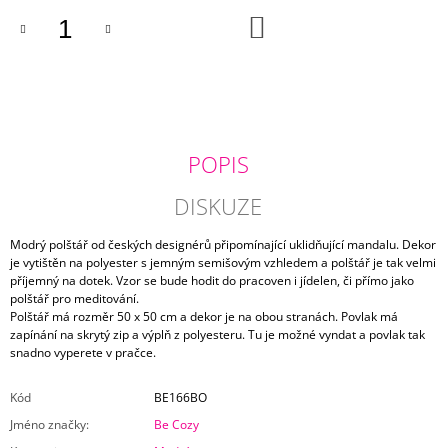
J
DO
KOŠÍKU
E
M
E
ŽLUTÝ
POVLAK
POLŠTÁŘE
POPIS
NINA
275
DISKUZE
Kč
Modrý polštář od českých designérů připomínající uklidňující mandalu. Dekor
je vytištěn na polyester s jemným semišovým vzhledem a polštář je tak velmi
příjemný na dotek. Vzor se bude hodit do pracoven i jídelen, či přímo jako
polštář pro meditování.
Polštář má rozměr 50 x 50 cm a dekor je na obou stranách. Povlak má
zapínání na skrytý zip a výplň z polyesteru. Tu je možné vyndat a povlak tak
snadno vyperete v pračce.
Kód
BE166BO
Jméno značky
:
Be Cozy