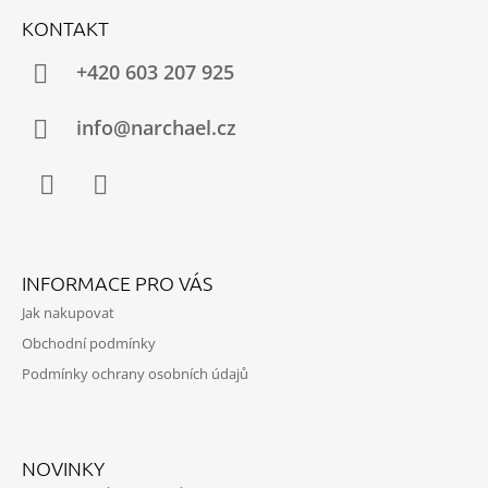
Á
KONTAKT
P
A
+420 603 207 925
T
Í
info@narchael.cz
Facebook
Instagram
INFORMACE PRO VÁS
Jak nakupovat
Obchodní podmínky
Podmínky ochrany osobních údajů
NOVINKY