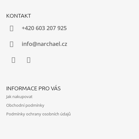
Z
Á
KONTAKT
P
A
+420 603 207 925
T
Í
info@narchael.cz
Facebook
Instagram
INFORMACE PRO VÁS
Jak nakupovat
Obchodní podmínky
Podmínky ochrany osobních údajů