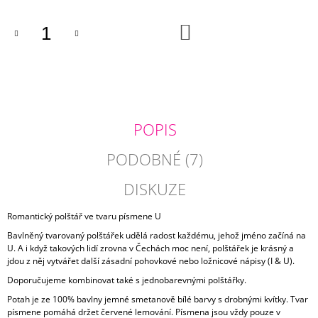
J
E
DO
KOŠÍKU
M
E
ŽLUTÝ
POVLAK
POLŠTÁŘE
NINA
POPIS
275
Kč
PODOBNÉ (7)
DISKUZE
Romantický polštář ve tvaru písmene U
Bavlněný tvarovaný polštářek udělá radost každému, jehož jméno začíná na
U. A i když takových lidí zrovna v Čechách moc není, polštářek je krásný a
jdou z něj vytvářet další zásadní pohovkové nebo ložnicové nápisy (I & U).
Doporučujeme kombinovat také s jednobarevnými polštářky.
Potah je ze 100% bavlny jemné smetanově bílé barvy s drobnými kvítky. Tvar
písmene pomáhá držet červené lemování. Písmena jsou vždy pouze v