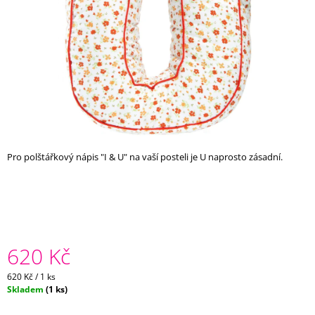
A
J
Í
T
?
Pro polštářkový nápis "I & U" na vaší posteli je U naprosto zásadní.
HLEDAT
D
O
P
620 Kč
O
R
Měrná
620 Kč / 1 ks
U
cena:
Skladem
(1 ks)
Č
U