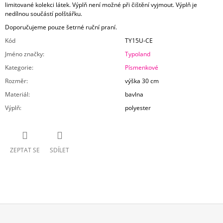
limitované kolekci látek. Výplň není možné při čištění vyjmout. Výplň je
nedílnou součástí polštářku.
Doporučujeme pouze šetrné ruční praní.
Kód
TY15U-CE
Jméno značky
:
Typoland
Kategorie
:
Písmenkové
Rozměr
:
výška 30 cm
Materiál
:
bavlna
Výplň
:
polyester
ZEPTAT SE
SDÍLET