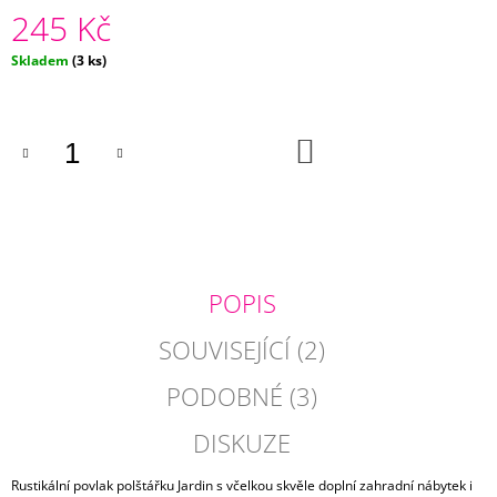
245 Kč
J
E
M
Měrná
Skladem
(3 ks)
cena:
E
SYTĚ
DO
RŮŽOVÝ
KOŠÍKU
POVLAK
POLŠTÁŘE
DUPION
485
Kč
POPIS
SOUVISEJÍCÍ (2)
PODOBNÉ (3)
DISKUZE
Rustikální povlak polštářku Jardin s včelkou skvěle doplní zahradní nábytek i