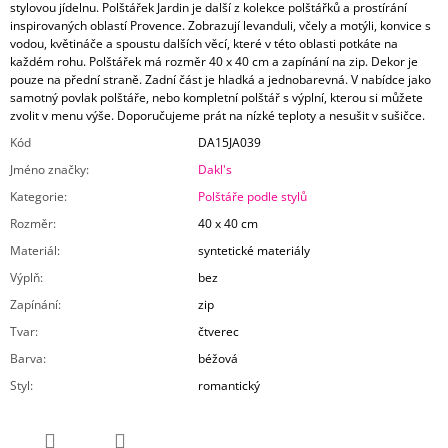
stylovou jídelnu. Polštářek Jardin je další z kolekce polštářků a prostírání
inspirovaných oblastí Provence. Zobrazují levanduli, včely a motýli, konvice s
vodou, květináče a spoustu dalších věcí, které v této oblasti potkáte na
každém rohu. Polštářek má rozměr 40 x 40 cm a zapínání na zip. Dekor je
pouze na přední straně. Zadní část je hladká a jednobarevná. V nabídce jako
samotný povlak polštáře, nebo kompletní polštář s výplní, kterou si můžete
zvolit v menu výše. Doporučujeme prát na nízké teploty a nesušit v sušičce.
Kód
DA15JA039
Jméno značky
:
Dakl's
Kategorie
:
Polštáře podle stylů
Rozměr
:
40 x 40 cm
Materiál
:
syntetické materiály
Výplň
:
bez
Zapínání
:
zip
Tvar
:
čtverec
Barva
:
béžová
Styl
:
romantický