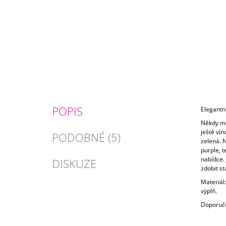
POPIS
Elegantní
Někdy má
ještě vín
PODOBNÉ (5)
zelená. N
purple, t
nabídce.
DISKUZE
zdobit st
Materiál:
výplň.
Doporuču