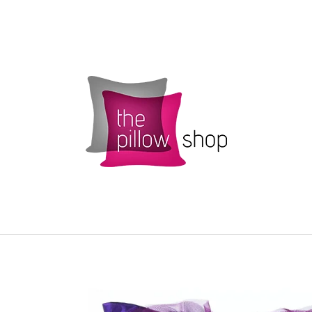
CO POTŘEBUJETE NAJÍT?
HLEDAT
DOPORUČUJEME
POVLAK POLŠTÁŘKU SMARTIES S
ŽLUTÝ POVLAK 