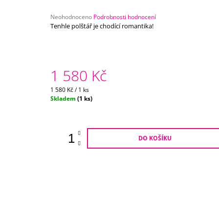
750 Kč
Průměrné
Neohodnoceno
Podrobnosti hodnocení
hodnocení
Tenhle polštář je chodící romantika!
produktu
je
0,0
z
5
1 580 Kč
hvězdiček.
Měrná
1 580 Kč / 1 ks
cena:
Skladem
(1 ks)
DO KOŠÍKU