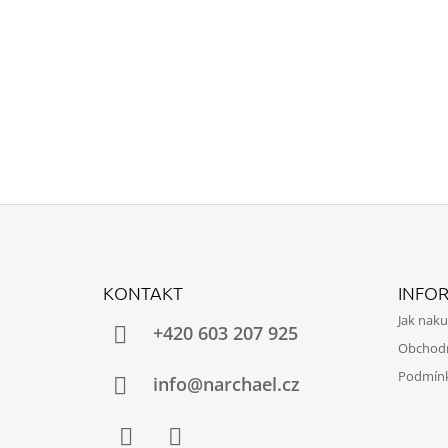
Z
Á
KONTAKT
INFO
P
Jak nak
A
+420 603 207 925
Obchod
T
Podmínk
Í
info@narchael.cz