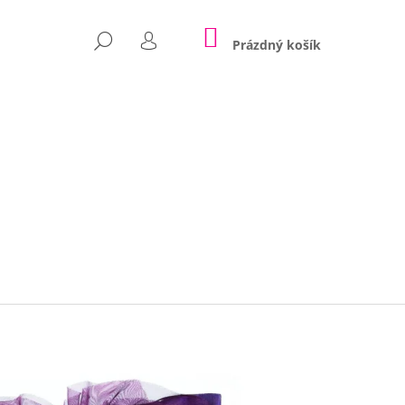
NÁKUPNÍ
HLEDAT
KOŠÍK
Prázdný košík
PŘIHLÁŠENÍ
Následující
POLŠTÁŘE NINA