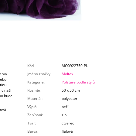
Kód
MO0922750-PU
arva
Jméno značky
:
Moltex
nebo
Kategorie
:
Polštáře podle stylů
tínu
 v naší
Rozměr
:
50 x 50 cm
ebo bude
Materiál
:
polyester
Výplň
:
peří
řová
Zapínání
:
zip
Tvar
:
čtverec
Barva
:
fialová