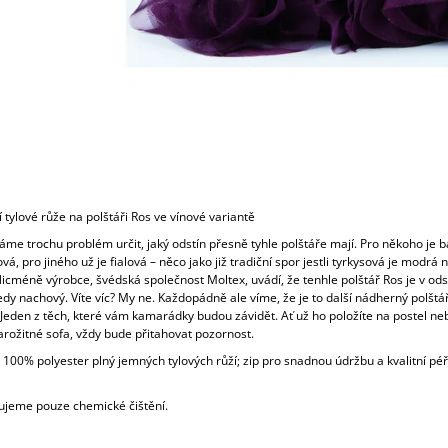
 tylové růže na polštáři Ros ve vínové variantě
me trochu problém určit, jaký odstín přesně tyhle polštáře mají. Pro někoho je b
ová, pro jiného už je fialová – něco jako již tradiční spor jestli tyrkysová je modrá 
icméně výrobce, švédská společnost Moltex, uvádí, že tenhle polštář Ros je v ods
edy nachový. Víte víc? My ne. Každopádně ale víme, že je to další nádherný polštář
 Jeden z těch, které vám kamarádky budou závidět. Ať už ho položíte na postel n
arožitné sofa, vždy bude přitahovat pozornost.
 100% polyester plný jemných tylových růží; zip pro snadnou údržbu a kvalitní pé
jeme pouze chemické čištění.