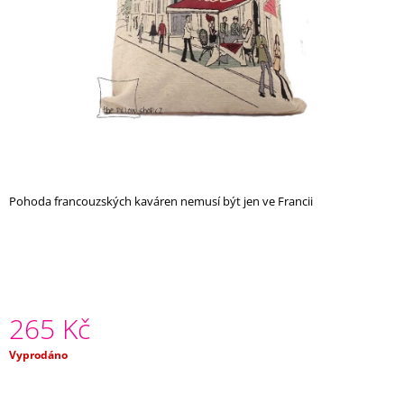
A
J
Í
T
?
Pohoda francouzských kaváren nemusí být jen ve Francii
HLEDAT
D
O
P
265 Kč
O
R
Měrná
Vyprodáno
U
cena:
Č
U