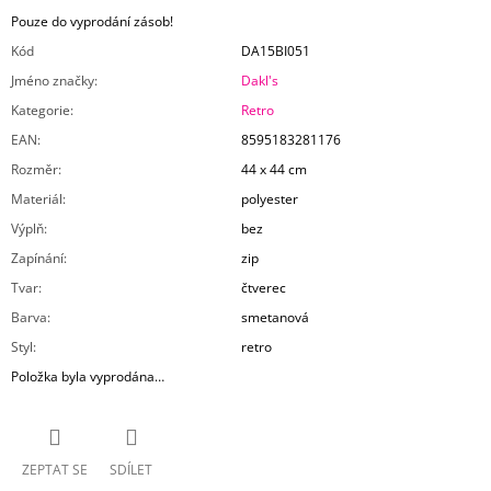
Pouze do vyprodání zásob!
Kód
DA15BI051
Jméno značky
:
Dakl's
Kategorie
:
Retro
EAN
:
8595183281176
Rozměr
:
44 x 44 cm
Materiál
:
polyester
Výplň
:
bez
Zapínání
:
zip
Tvar
:
čtverec
Barva
:
smetanová
Styl
:
retro
Položka byla vyprodána…
ZEPTAT SE
SDÍLET