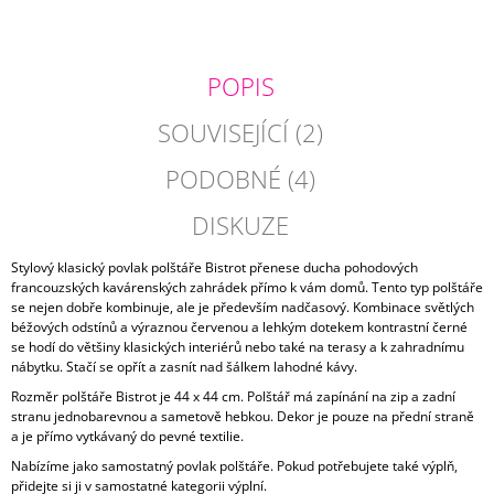
J
E
M
POPIS
E
SOUVISEJÍCÍ (2)
SVĚTLE
ZELENÝ
STŘAPATÝ
PODOBNÉ (4)
POLŠTÁŘ
OSLO
DISKUZE
760
Kč
Stylový klasický povlak polštáře Bistrot přenese ducha pohodových
francouzských kavárenských zahrádek přímo k vám domů. Tento typ polštáře
se nejen dobře kombinuje, ale je především nadčasový. Kombinace světlých
béžových odstínů a výraznou červenou a lehkým dotekem kontrastní černé
se hodí do většiny klasických interiérů nebo také na terasy a k zahradnímu
nábytku. Stačí se opřít a zasnít nad šálkem lahodné kávy.
Rozměr polštáře Bistrot je 44 x 44 cm. Polštář má zapínání na zip a zadní
stranu jednobarevnou a sametově hebkou. Dekor je pouze na přední straně
a je přímo vytkávaný do pevné textilie.
Nabízíme jako samostatný povlak polštáře. Pokud potřebujete také výplň,
přidejte si ji v samostatné kategorii výplní.