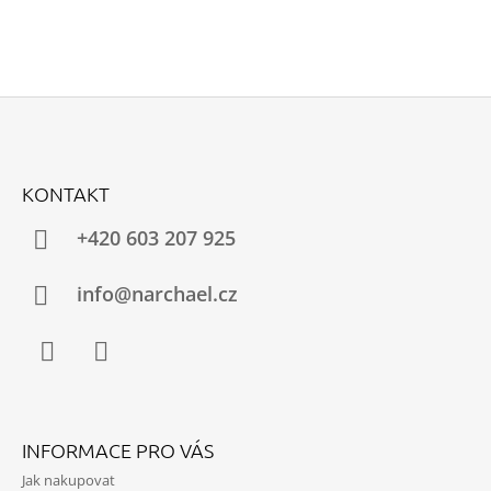
Z
Á
KONTAKT
P
A
+420 603 207 925
T
Í
info@narchael.cz
Facebook
Instagram
INFORMACE PRO VÁS
Jak nakupovat