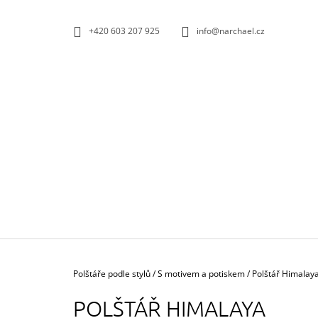
K
Přejít
na
O
ZPĚT
ZPĚT
+420 603 207 925
info@narchael.cz
obsah
DO
DO
Š
OBCHODU
OBCHODU
Í
K
Domů
Polštáře podle stylů
/
S motivem a potiskem
/
Polštář Himalay
POLŠTÁŘ HIMALAYA
POVLAK POLŠTÁŘE ELEPHANT