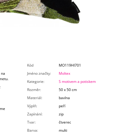
Kód
MO119HI701
 na
Jméno značky
:
Moltex
metu.
Kategorie
:
S motivem a potiskem
z
Rozměr
:
50 x 50 cm
Materiál
:
bavlna
Výplň
:
peří
áme
Zapínání
:
zip
Tvar
:
čtverec
Barva
:
multi