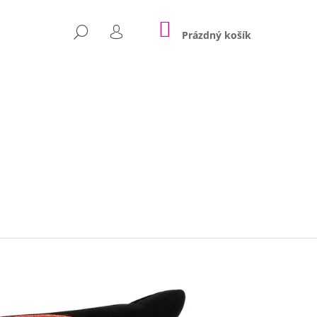
NÁKUPNÍ
HLEDAT
KOŠÍK
Prázdný košík
PŘIHLÁŠENÍ
Následující
POLŠTÁŘE NINA