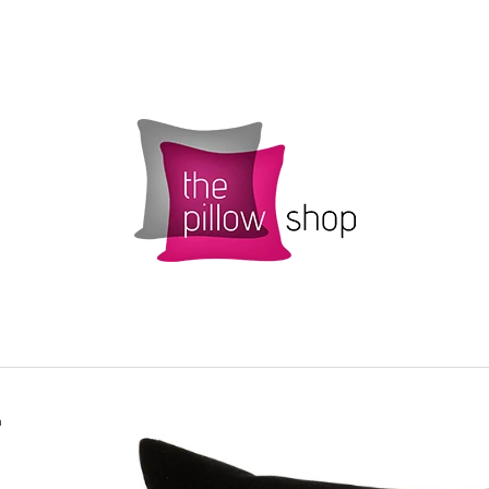
CO POTŘEBUJETE NAJÍT?
HLEDAT
DOPORUČUJEME
a
POVLAK POLŠTÁŘKU SMARTIES S
ŽLUTÝ POVLAK 