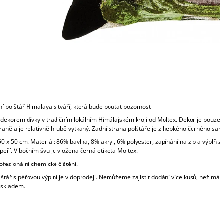
í polštář Himalaya s tváří, která bude poutat pozornost
s dekorem dívky v tradičním lokálním Himálajském kroji od Moltex. Dekor je pouze
raně a je relativně hrubě vytkaný. Zadní strana polštáře je z hebkého černého sa
 x 50 cm. Materiál: 86% bavlna, 8% akryl, 6% polyester, zapínání na zip a výplň 
eří. V bočním švu je vložena černá etiketa Moltex.
ofesionální chemické čištění.
lštář s péřovou výplní je v doprodeji. Nemůžeme zajistit dodání více kusů, než m
 skladem.