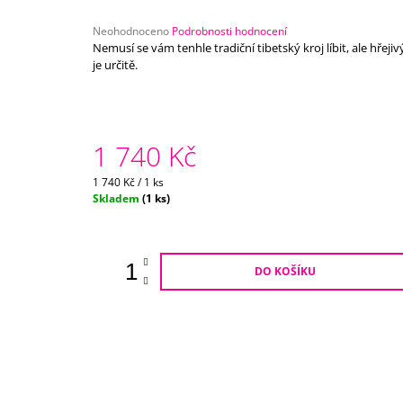
750 Kč
Průměrné
Neohodnoceno
Podrobnosti hodnocení
hodnocení
Nemusí se vám tenhle tradiční tibetský kroj líbit, ale hřejiv
produktu
je určitě.
je
0,0
z
5
hvězdiček.
1 740 Kč
Měrná
1 740 Kč / 1 ks
cena:
Skladem
(1 ks)
DO KOŠÍKU