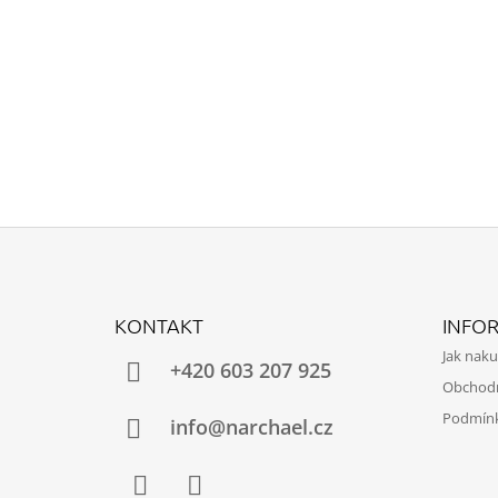
Z
Á
KONTAKT
INFO
P
Jak nak
A
+420 603 207 925
Obchod
T
Podmínk
Í
info@narchael.cz