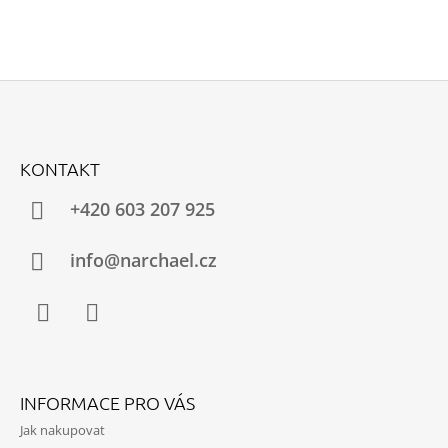
Z
Á
KONTAKT
P
A
+420 603 207 925
T
Í
info@narchael.cz
Facebook
Instagram
INFORMACE PRO VÁS
Jak nakupovat