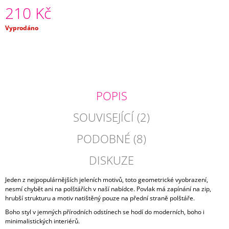
210 Kč
J
E
M
Měrná
Vyprodáno
cena:
E
SVĚTLE
ZELENÝ
STŘAPATÝ
POLŠTÁŘ
POPIS
OSLO
760
SOUVISEJÍCÍ (2)
Kč
PODOBNÉ (8)
DISKUZE
Jeden z nejpopulárnějších jeleních motivů, toto geometrické vyobrazení,
nesmí chybět ani na polštářích v naší nabídce. Povlak má zapínání na zip,
hrubší strukturu a motiv natištěný pouze na přední straně polštáře.
Boho styl v jemných přírodních odstínech se hodí do moderních, boho i
minimalistických interiérů.