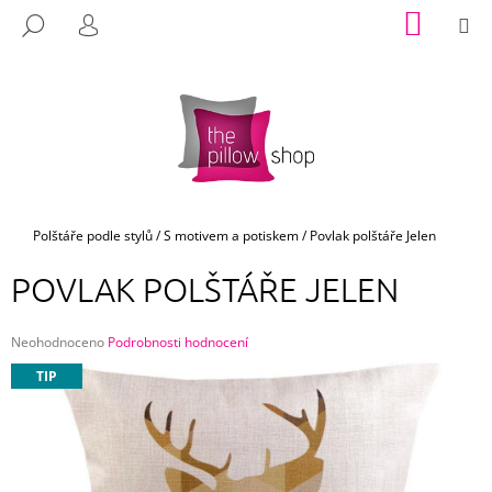
K
Přejít
NÁKUP
M
HLEDAT
na
KOŠÍK
O
PŘIHLÁŠENÍ
ZPĚT
ZPĚT
obsah
Š
Í
C
K
O
P
O
T
Domů
Polštáře podle stylů
/
S motivem a potiskem
/
Povlak polštáře Jelen
Ř
POVLAK POLŠTÁŘE JELEN
E
B
Průměrné
U
Neohodnoceno
Podrobnosti hodnocení
hodnocení
J
TIP
produktu
E
je
0,0
T
z
E
5
hvězdiček.
N