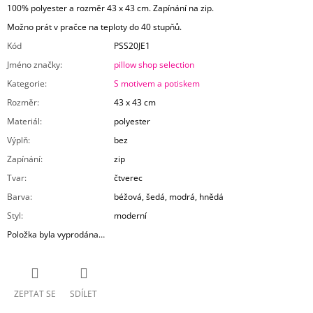
100% polyester a rozměr 43 x 43 cm. Zapínání na zip.
Možno prát v pračce na teploty do 40 stupňů.
Kód
PSS20JE1
Jméno značky
:
pillow shop selection
Kategorie
:
S motivem a potiskem
Rozměr
:
43 x 43 cm
Materiál
:
polyester
Výplň
:
bez
Zapínání
:
zip
Tvar
:
čtverec
Barva
:
béžová, šedá, modrá, hnědá
Styl
:
moderní
Položka byla vyprodána…
ZEPTAT SE
SDÍLET