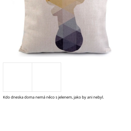
A
J
Í
T
?
HLEDAT
D
O
Kdo dneska doma nemá něco s jelenem, jako by ani nebyl.
P
O
R
U
Č
U