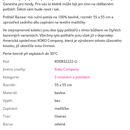
Ganesha pro hindy. Pro vás to klidně může být jen slon na oblíbeném
polštáři. Štěstí vám bude nosit i tak.
Polštář Bazaar má ruční potisk na 100% bavlně, rozměr 55 x 55 cm a
uprostřed zadního dílu zapínání na textilní mašličky.
Ve stejnojmenné kolekci jsou dva typy polštářů s tímto bůžkem ve čtyřech
barevných variantách. Všechny tyto polštáře jsou však již v doprodeji.
Americká společnost KOKO Company, která je výrobcem tohoto úžasného
kousku, již ukončila svou činnost.
Perte šetrně při teplotách do 30°C.
Kód
KO0832222-LI
Jméno značky
:
Koko Company
Kategorie
:
S motivem a potiskem
Rozměr
:
55 x 55 cm
Materiál
:
bavlna
Výplň
:
bez
Zapínání
:
mašlička
Tvar
:
čtverec
Barva
:
zelená