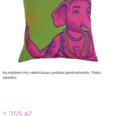
z
A
5
J
hvězdiček.
Í
T
?
HLEDAT
Na indickém trhu neboli bazaru potkáte úplně kohokoliv. Třeba i
Ganeshu.
D
O
P
O
R
U
Č
1 755 Kč
U