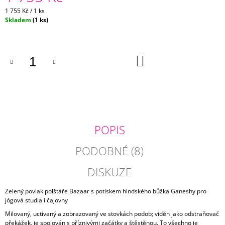
J
Měrná
1 755 Kč / 1 ks
E
cena:
Skladem
(1 ks)
M
E
DO
PETROLEJOVÝ
KOŠÍKU
POVLAK
POLŠTÁŘKU
DUPION
485
Kč
POPIS
PODOBNÉ (8)
DISKUZE
Zelený povlak polštáře Bazaar s potiskem hindského bůžka Ganeshy pro
jógová studia i čajovny
Milovaný, uctívaný a zobrazovaný ve stovkách podob; viděn jako odstraňovač
překážek, je spojován s příznivými začátky a štěstěnou. To všechno je