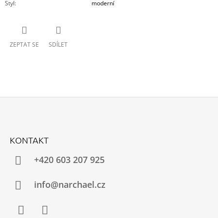
Styl
:
moderní
ZEPTAT SE
SDÍLET
Z
Á
KONTAKT
P
A
+420 603 207 925
T
Í
info@narchael.cz