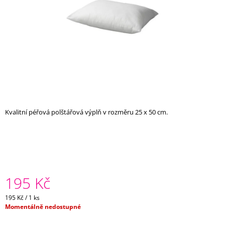
A
J
Í
T
?
Kvalitní péřová polštářová výplň v rozměru 25 x 50 cm.
HLEDAT
D
O
P
195 Kč
O
R
Měrná
195 Kč / 1 ks
U
cena:
Momentálně nedostupné
Č
U