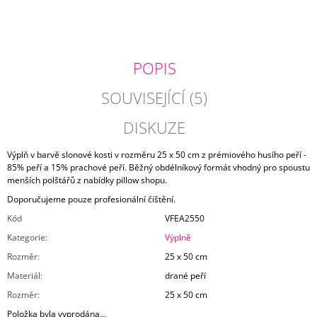
J
E
M
E
POPIS
SYTĚ
SOUVISEJÍCÍ (5)
RŮŽOVÝ
POVLAK
POLŠTÁŘE
DISKUZE
DUPION
485
Výplň v barvě slonové kosti v rozměru 25 x 50 cm z prémiového husího peří -
Kč
85% peří a 15% prachové peří. Běžný obdélníkový formát vhodný pro spoustu
menších polštářů z nabídky pillow shopu.
Doporučujeme pouze profesionální čištění.
Kód
VFEA2550
Kategorie
:
Výplně
Rozměr
:
25 x 50 cm
Materiál
:
drané peří
Rozměr
:
25 x 50 cm
Položka byla vyprodána…