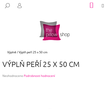
K
Přejít
NÁKUP
M
HLEDAT
na
KOŠÍK
O
PŘIHLÁŠENÍ
ZPĚT
ZPĚT
obsah
Š
Í
C
K
O
P
O
T
Domů
Výplně
/
Výplň peří 25 x 50 cm
Ř
VÝPLŇ PEŘÍ 25 X 50 CM
E
B
Průměrné
U
Neohodnoceno
Podrobnosti hodnocení
hodnocení
J
produktu
E
je
0,0
T
z
E
5
hvězdiček.
N