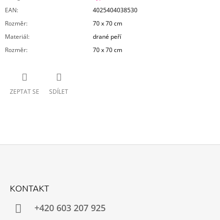
EAN
:
4025404038530
Rozměr
:
70 x 70 cm
Materiál
:
drané peří
Rozměr
:
70 x 70 cm
ZEPTAT SE
SDÍLET
Z
Á
KONTAKT
P
A
+420 603 207 925