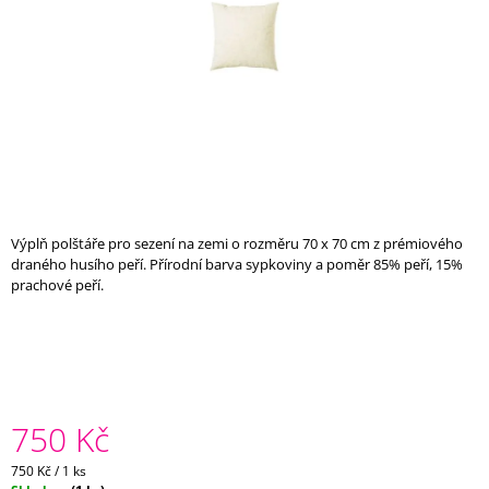
A
J
Í
T
?
Výplň polštáře pro sezení na zemi o rozměru 70 x 70 cm z prémiového
HLEDAT
draného husího peří. Přírodní barva sypkoviny a poměr 85% peří, 15%
prachové peří.
D
O
P
O
R
750 Kč
U
Č
Měrná
750 Kč / 1 ks
U