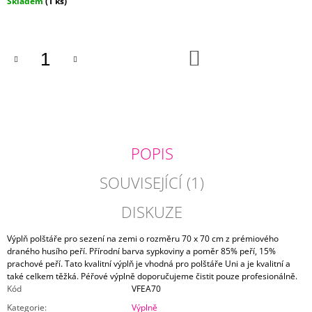
cena:
Skladem
(1 ks)
J
E
M
E
DO
KOŠÍKU
POVLAK
POLŠTÁŘE
ELEPHANT
750
Kč
POPIS
SOUVISEJÍCÍ (1)
DISKUZE
Výplň polštáře pro sezení na zemi o rozměru 70 x 70 cm z prémiového
draného husího peří. Přírodní barva sypkoviny a poměr 85% peří, 15%
prachové peří. Tato kvalitní výplň je vhodná pro polštáře Uni a je kvalitní a
také celkem těžká. Péřové výplně doporučujeme čistit pouze profesionálně.
Kód
VFEA70
Kategorie
:
Výplně