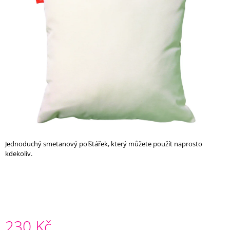
z
A
5
J
hvězdiček.
Í
T
?
HLEDAT
Jednoduchý smetanový polštářek, který můžete použít naprosto
kdekoliv.
D
O
P
O
R
U
Č
230 Kč
U