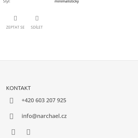
Styl
:
minimalistický
ZEPTAT SE
SDÍLET
Z
Á
KONTAKT
P
A
+420 603 207 925
T
Í
info@narchael.cz