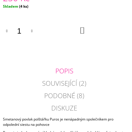
J
Měrná
Skladem
(4 ks)
E
cena:
M
E
DO
KOŠÍKU
POVLAK
POLŠTÁŘE
S
VELKÝM
PLAMEŇÁKEM
210
Kč
POPIS
SOUVISEJÍCÍ (2)
PODOBNÉ (8)
DISKUZE
Smetanový povlak polštářku Puros je nenápadným společníkem pro
odpolední siestu na pohovce