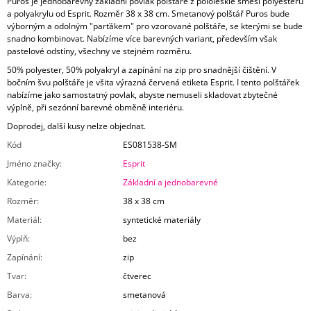
Puros je jednobarevný základní povlak polštáře z pololesklé směsi polyesteru
a polyakrylu od Esprit. Rozměr 38 x 38 cm. Smetanový polštář Puros bude
výborným a odolným "parťákem" pro vzorované polštáře, se kterými se bude
snadno kombinovat. Nabízíme více barevných variant, především však
pastelové odstíny, všechny ve stejném rozměru.
50% polyester, 50% polyakryl a zapínání na zip pro snadnější čištění. V
bočním švu polštáře je všita výrazná červená etiketa Esprit. I tento polštářek
nabízíme jako samostatný povlak, abyste nemuseli skladovat zbytečné
výplně, při sezónní barevné obměně interiéru.
Doprodej, další kusy nelze objednat.
Kód
ES081538-SM
Jméno značky
:
Esprit
Kategorie
:
Základní a jednobarevné
Rozměr
:
38 x 38 cm
Materiál
:
syntetické materiály
Výplň
:
bez
Zapínání
:
zip
Tvar
:
čtverec
Barva
:
smetanová