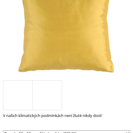
z
A
5
J
hvězdiček.
Í
T
?
HLEDAT
D
O
P
O
R
V našich klimatických podmínkách není žluté nikdy dost!
U
Č
U