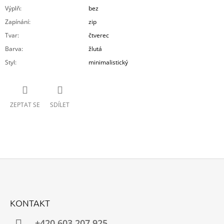
Výplň
:
bez
Zapínání
:
zip
Tvar
:
čtverec
Barva
:
žlutá
Styl
:
minimalistický
ZEPTAT SE
SDÍLET
Z
Á
KONTAKT
P
A
+420 603 207 925