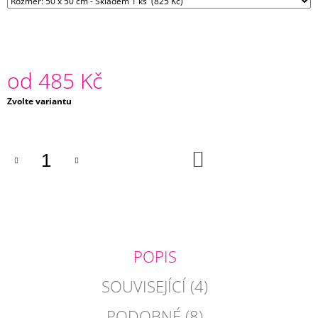
J
E
M
E
od
485 Kč
PETROLEJOVÝ
POVLAK
Měrná
Zvolte variantu
POLŠTÁŘKU
cena:
DUPION
485
Kč
DO
KOŠÍKU
POPIS
SOUVISEJÍCÍ (4)
PODOBNÉ (8)