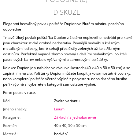
DISKUZE
Elegantní hedvábný povlak polštáře Dupion ve žlutém odstínu pozdního
odpoledne
Tmavší žlutý povlak polštářku Dupion z čistého nopkového hedvábí pro které
jsou charakteristické drobné nedostatky. Pevnější hedvábí s krásnými
metalickými odlesky, které sehají přes škály zelených až ke stříbrným
odstínům. Perfektně vypadá zkombinovaný s dalšími hedvábnými polštáři
pastelových barev nebo s vyšívanými a sametovými polštářky.
Kolekce Dupion je v nabídce ve dvou velikostech (40 x 40 a 50 x 50 cm) a se
zapínáním na zip. Polštářky Dupion můžete koupit jako samostatné povlaky,
nebo kompletní polštáře včetně výplně z polyesteru nebo draného husího
peří - výplně si vyberete v kategorii samostatné výplně.
Perte pouze v ruce.
Kód
Zvolte variantu
Jméno značky
:
Linum
Kategorie
:
Základní a jednobarevné
Rozměr
:
40 x 40, 50 x 50 cm
Materiál
:
hedvábí