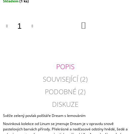
Měrná
Skladem
(1 ks)
J
cena:
E
M
E
DO
KOŠÍKU
PETROLEJOVÝ
POVLAK
POLŠTÁŘKU
DUPION
485
Kč
POPIS
SOUVISEJÍCÍ (2)
PODOBNÉ (2)
DISKUZE
Svěže zelený povlak polštáře Dream s lemováním
Novinková kolekce od Linum se jmenuje Dream je v opravdu snově
pastelových barvách přírody. Překrásné a nadčasové odstíny hnědé, šedé a