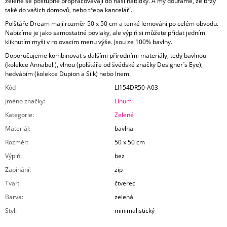
zelené se postupně propracovávají do naší nabídky. A my doufáme, že brzy
také do vašich domovů, nebo třeba kanceláří.
Polštáře Dream mají rozměr 50 x 50 cm a tenké lemování po celém obvodu.
Nabízíme je jako samostatné povlaky, ale výplň si můžete přidat jedním
kliknutím myši v rolovacím menu výše. Jsou ze 100% bavlny.
Doporučujeme kombinovat s dalšími přírodními materiály, tedy bavlnou
(kolekce Annabell), vlnou (polštáře od švédské značky Designer´s Eye),
hedvábím (kolekce Dupion a Silk) nebo lnem.
Kód
LI154DR50-A03
Jméno značky
:
Linum
Kategorie
:
Zelené
Materiál
:
bavlna
Rozměr
:
50 x 50 cm
Výplň
:
bez
Zapínání
:
zip
Tvar
:
čtverec
Barva
:
zelená
Styl
:
minimalistický