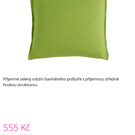
5
A
hvězdiček.
J
Í
T
?
HLEDAT
Příjemně zelený odstín bavlněného polštáře s příjemnou středně
hrubou strukturou.
D
O
P
O
R
U
555 Kč
Č
U