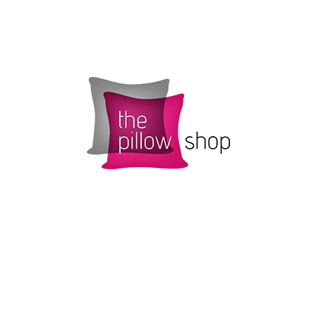
CO POTŘEBUJETE NAJÍT?
HLEDAT
DOPORUČUJEME
POVLAK POLŠTÁŘKU SMARTIES S
ŽLUTÝ POVLAK 