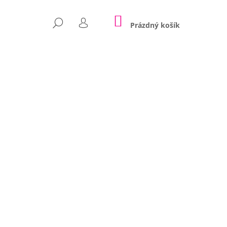
NÁKUPNÍ
HLEDAT
KOŠÍK
Prázdný košík
PŘIHLÁŠENÍ
Následující
POLŠTÁŘE NINA