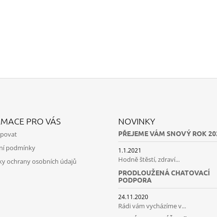
LENTILKAMI
275 Kč
675 Kč
RMACE PRO VÁS
NOVINKY
PŘEJEME VÁM SNOVÝ ROK 20
upovat
ní podmínky
1.1.2021
Hodně štěstí, zdraví...
y ochrany osobních údajů
PRODLOUŽENÁ CHATOVACÍ
PODPORA
24.11.2020
Rádi vám vycházíme v...