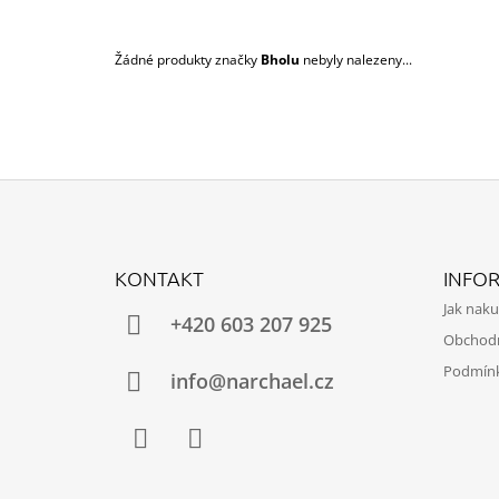
750 Kč
Žádné produkty značky
Bholu
nebyly nalezeny...
Z
Á
KONTAKT
INFO
P
Jak nak
A
+420 603 207 925
Obchod
T
Podmínk
Í
info@narchael.cz
Facebook
Instagram