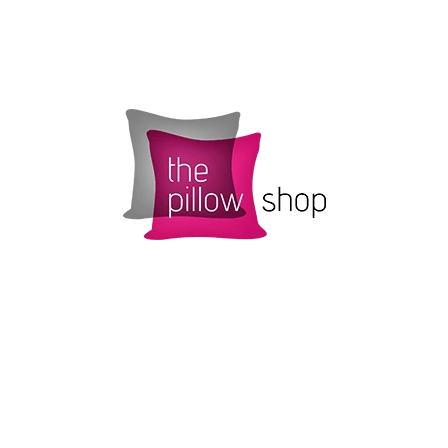
CO POTŘEBUJETE NAJÍT?
HLEDAT
DOPORUČUJEME
POVLAK POLŠTÁŘKU SMARTIES S
ŽLUTÝ POVLAK 