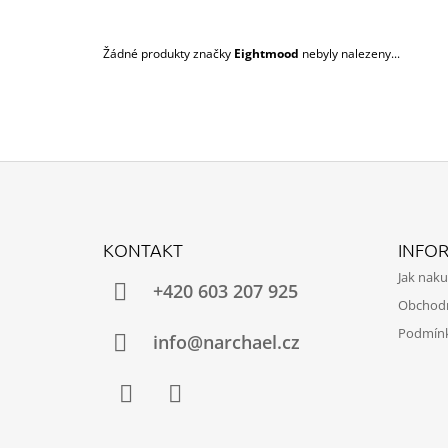
750 Kč
Žádné produkty značky
Eightmood
nebyly nalezeny...
Z
Á
KONTAKT
INFO
P
Jak nak
A
+420 603 207 925
Obchod
T
Podmínk
Í
info@narchael.cz
Facebook
Instagram