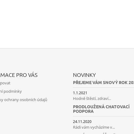
LENTILKAMI
275 Kč
675 Kč
RMACE PRO VÁS
NOVINKY
PŘEJEME VÁM SNOVÝ ROK 20
upovat
ní podmínky
1.1.2021
Hodně štěstí, zdraví...
y ochrany osobních údajů
PRODLOUŽENÁ CHATOVACÍ
PODPORA
24.11.2020
Rádi vám vycházíme v...