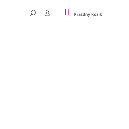
NÁKUPNÍ
HLEDAT
KOŠÍK
Prázdný košík
PŘIHLÁŠENÍ
Následující
POLŠTÁŘE NINA