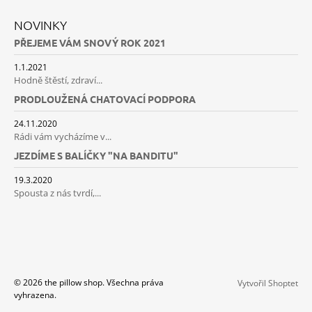
J
NOVINKY
E
M
PŘEJEME VÁM SNOVÝ ROK 2021
E
1.1.2021
Hodně štěstí, zdraví...
ŽLUTÝ
POVLAK
PRODLOUŽENÁ CHATOVACÍ PODPORA
POLŠTÁŘE
NINA
24.11.2020
275
Rádi vám vycházíme v...
Kč
JEZDÍME S BALÍČKY "NA BANDITU"
19.3.2020
Spousta z nás tvrdí,...
© 2026 the pillow shop. Všechna práva
Vytvořil Shoptet
vyhrazena.