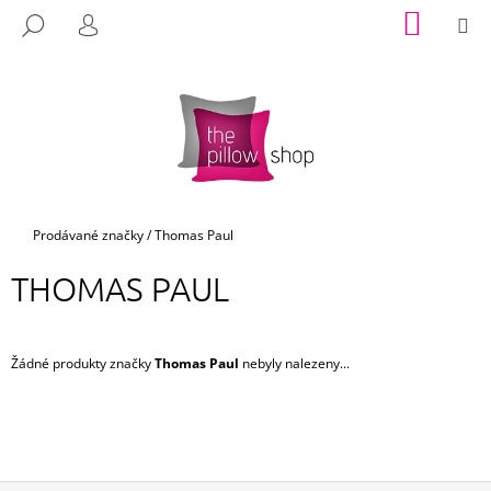
K
Přejít
NÁKUP
M
HLEDAT
na
KOŠÍK
O
PŘIHLÁŠENÍ
ZPĚT
ZPĚT
obsah
Š
Í
C
K
O
P
O
T
Domů
Prodávané značky
/
Thomas Paul
Ř
THOMAS PAUL
E
B
U
Žádné produkty značky
Thomas Paul
nebyly nalezeny...
J
E
T
E
N