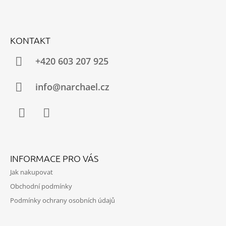
A
Z
J
Á
Í
KONTAKT
P
T
A
+420 603 207 925
?
T
Í
info@narchael.cz
HLEDAT
Facebook
Instagram
INFORMACE PRO VÁS
D
O
Jak nakupovat
P
O
Obchodní podmínky
R
Podmínky ochrany osobních údajů
U
Č
U