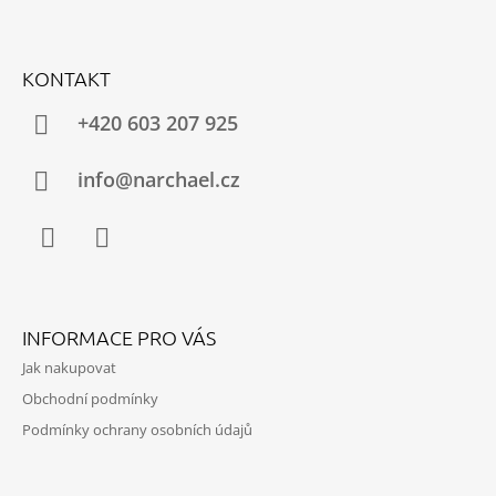
Z
Á
KONTAKT
P
A
+420 603 207 925
T
Í
info@narchael.cz
Facebook
Instagram
INFORMACE PRO VÁS
Jak nakupovat
Obchodní podmínky
Podmínky ochrany osobních údajů