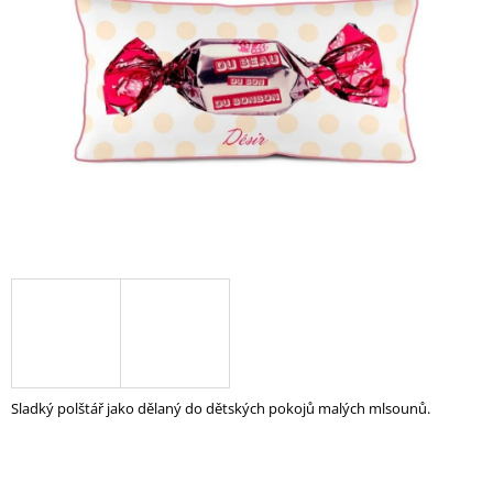
5
A
hvězdiček.
J
Í
T
?
HLEDAT
D
O
P
O
Sladký polštář jako dělaný do dětských pokojů malých mlsounů.
R
U
Č
U