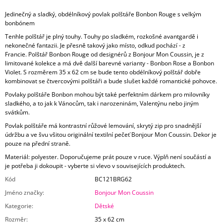
Jedinečný a sladký, obdélníkový povlak polštáře Bonbon Rouge s velkým
bonbónem
Tenhle polštář je plný touhy. Touhy po sladkém, rozkošné avantgardě i
nekonečné fantazii. Je přesně takový jako místo, odkud pochází - z
Francie.
Polštář Bonbon Rouge od designérů z Bonjour Mon Coussin, je z
limitované kolekce a má dvě další barevné varianty - Bonbon Rose a Bonbon
Violet. S rozměrem 35 x 62 cm se bude tento obdélníkový polštář dobře
kombinovat se čtvercovými polštáři a bude slušet každé romantické pohovce.
Povlaky polštáře Bonbon mohou být také perfektním dárkem pro milovníky
sladkého, a to jak k Vánocům, tak i narozeninám, Valentýnu nebo jiným
svátkům.
Povlak polštáře má kontrastní růžové lemování, skrytý zip pro snadnější
údržbu a ve švu všitou originální textilní pečeť Bonjour Mon Coussin. Dekor je
pouze na přední straně.
Materiál: polyester. Doporučujeme prát pouze v ruce. Výplň není součástí a
je potřeba ji dokoupit - vyberte si vlevo v souvisejících produktech.
Kód
BC121BRG62
Jméno značky
:
Bonjour Mon Coussin
Kategorie
:
Dětské
Rozměr
:
35 x 62 cm