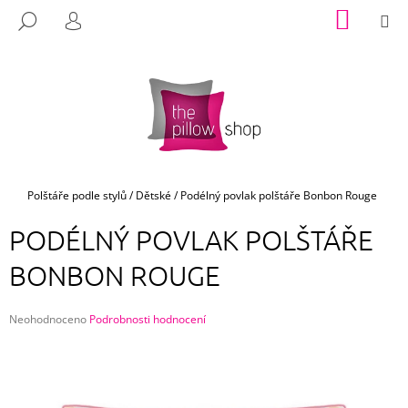
K
Přejít
NÁKUP
M
HLEDAT
na
KOŠÍK
O
PŘIHLÁŠENÍ
ZPĚT
ZPĚT
obsah
Š
Í
C
K
O
P
O
T
Domů
Polštáře podle stylů
/
Dětské
/
Podélný povlak polštáře Bonbon Rouge
Ř
PODÉLNÝ POVLAK POLŠTÁŘE
E
B
BONBON ROUGE
U
J
Průměrné
Neohodnoceno
Podrobnosti hodnocení
E
hodnocení
produktu
T
je
E
0,0
z
N