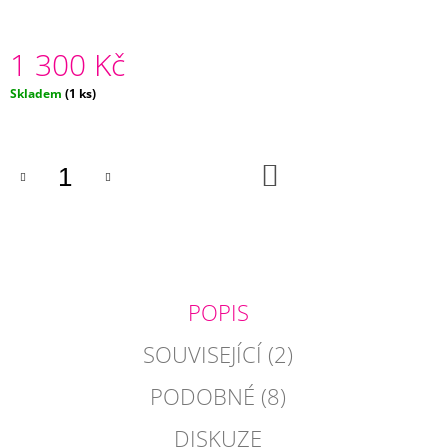
J
E
1 300 Kč
M
E
Měrná
Skladem
(1 ks)
cena:
ŽLUTÝ
POVLAK
POLŠTÁŘE
NINA
DO
KOŠÍKU
275
Kč
POPIS
SOUVISEJÍCÍ (2)
PODOBNÉ (8)
DISKUZE