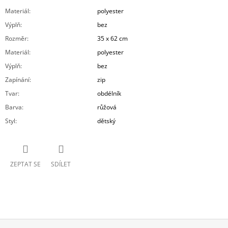
Materiál
:
polyester
Výplň
:
bez
Rozměr
:
35 x 62 cm
Materiál
:
polyester
Výplň
:
bez
Zapínání
:
zip
Tvar
:
obdélník
Barva
:
růžová
Styl
:
dětský
ZEPTAT SE
SDÍLET