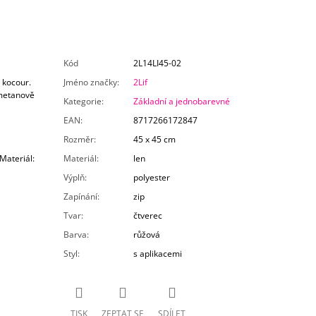
Kód
2L14LI45-02
 kocour.
Jméno značky
:
2Lif
smetanově
Kategorie
:
Základní a jednobarevné
EAN
:
8717266172847
Rozměr
:
45 x 45 cm
Materiál:
Materiál
:
len
Výplň
:
polyester
Zapínání
:
zip
Tvar
:
čtverec
Barva
:
růžová
Styl
:
s aplikacemi
TISK
ZEPTAT SE
SDÍLET