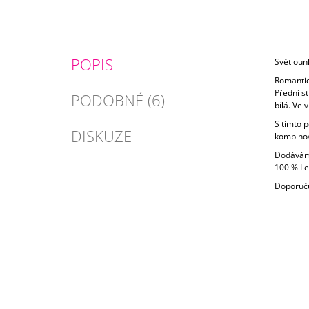
POPIS
Světlounk
Romantick
Přední s
PODOBNÉ (6)
bílá. Ve 
S tímto 
DISKUZE
kombinov
Dodáváme 
100 % Le
Doporučuj