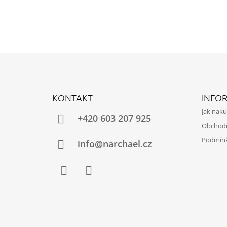
Z
Á
KONTAKT
INFO
P
Jak nak
A
+420 603 207 925
Obchod
T
Podmínk
Í
info@narchael.cz
Facebook
Instagram