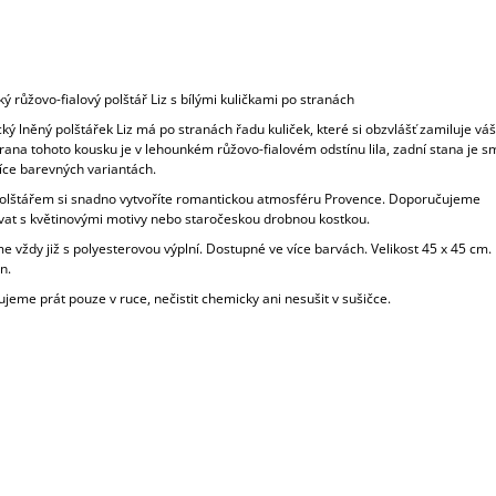
ý růžovo-fialový polštář Liz s bílými kuličkami po stranách
ý lněný polštářek Liz má po stranách řadu kuliček, které si obzvlášť zamiluje váš
trana tohoto kousku je v lehounkém růžovo-fialovém odstínu lila, zadní stana je 
více barevných variantách.
polštářem si snadno vytvoříte romantickou atmosféru Provence. Doporučujeme
at s květinovými motivy nebo staročeskou drobnou kostkou.
vždy již s polyesterovou výplní. Dostupné ve více barvách. Velikost 45 x 45 cm. 
n.
eme prát pouze v ruce, nečistit chemicky ani nesušit v sušičce.