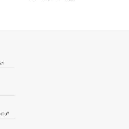
21
DITU"