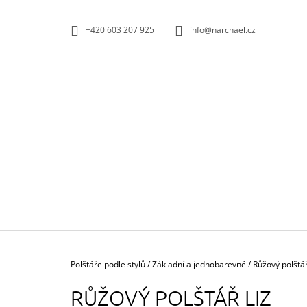
K
Přejít
na
O
ZPĚT
ZPĚT
+420 603 207 925
info@narchael.cz
obsah
DO
DO
Š
OBCHODU
OBCHODU
Í
K
Domů
Polštáře podle stylů
/
Základní a jednobarevné
/
Růžový polštář
RŮŽOVÝ POLŠTÁŘ LIZ
POVLAK POLŠTÁŘE ELEPHANT