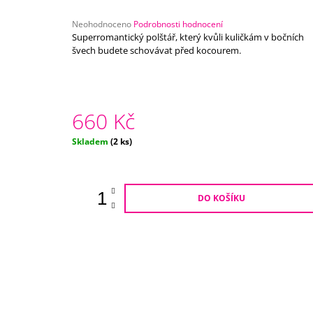
750 Kč
Průměrné
Neohodnoceno
Podrobnosti hodnocení
hodnocení
Superromantický polštář, který kvůli kuličkám v bočních
produktu
švech budete schovávat před kocourem.
je
0,0
z
5
hvězdiček.
660 Kč
Měrná
Skladem
(2 ks)
cena:
DO KOŠÍKU