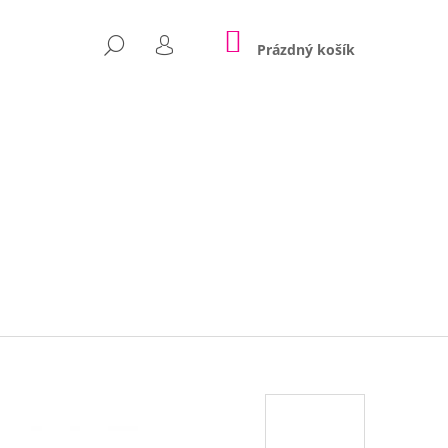
NÁKUPNÍ
HLEDAT
KOŠÍK
Prázdný košík
PŘIHLÁŠENÍ
Následující
POLŠTÁŘE NINA