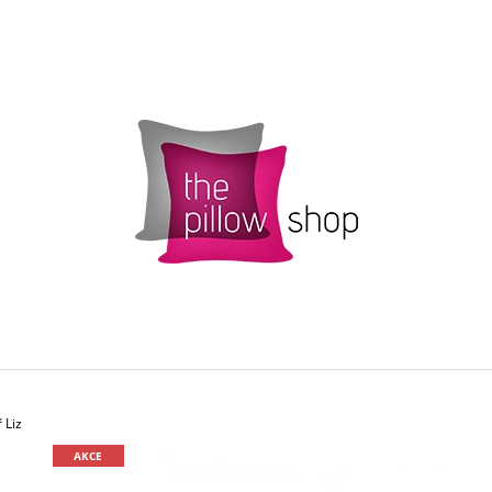
CO POTŘEBUJETE NAJÍT?
HLEDAT
DOPORUČUJEME
 Liz
AKCE
POVLAK POLŠTÁŘKU SMARTIES S
ŽLUTÝ POVLAK 