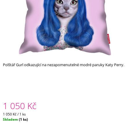
A
J
Í
T
?
Polštář Gurl odkazující na nezapomenutelné modré paruky Katy Perry.
HLEDAT
D
O
P
1 050 Kč
O
R
Měrná
1 050 Kč / 1 ks
U
cena:
Skladem
(1 ks)
Č
U