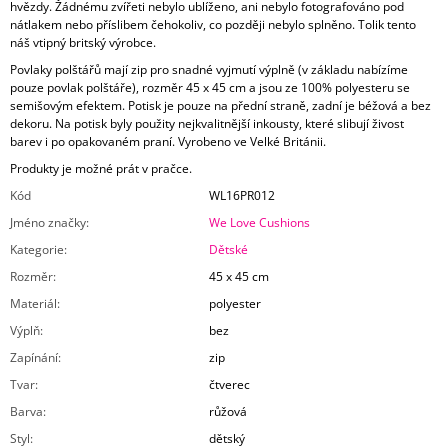
hvězdy. Žádnému zvířeti nebylo ublíženo, ani nebylo fotografováno pod
nátlakem nebo příslibem čehokoliv, co později nebylo splněno. Tolik tento
náš vtipný britský výrobce.
Povlaky polštářů mají zip pro snadné vyjmutí výplně (v základu nabízíme
pouze povlak polštáře), rozměr 45 x 45 cm a jsou ze 100% polyesteru se
semišovým efektem. Potisk je pouze na přední straně, zadní je béžová a bez
dekoru. Na potisk byly použity nejkvalitnější inkousty, které slibují živost
barev i po opakovaném praní. Vyrobeno ve Velké Británii.
Produkty je možné prát v pračce.
Kód
WL16PR012
Jméno značky
:
We Love Cushions
Kategorie
:
Dětské
Rozměr
:
45 x 45 cm
Materiál
:
polyester
Výplň
:
bez
Zapínání
:
zip
Tvar
:
čtverec
Barva
:
růžová
Styl
:
dětský