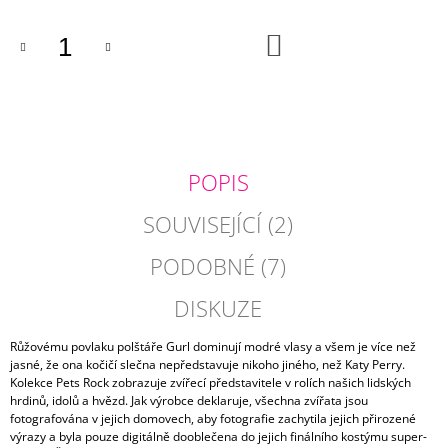
J
E
DO
KOŠÍKU
M
E
POVLAK
POLŠTÁŘE
SE
SRDCEM
POPIS
210
Kč
SOUVISEJÍCÍ (2)
PODOBNÉ (7)
DISKUZE
Růžovému povlaku polštáře Gurl dominují modré vlasy a všem je více než
jasné, že ona kočičí slečna nepředstavuje nikoho jiného, než Katy Perry.
Kolekce Pets Rock zobrazuje zvířecí představitele v rolích našich lidských
hrdinů, idolů a hvězd. Jak výrobce deklaruje, všechna zvířata jsou
fotografována v jejich domovech, aby fotografie zachytila jejich přirozené
výrazy a byla pouze digitálně dooblečena do jejich finálního kostýmu super-