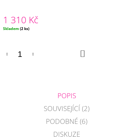
J
E
1 310 Kč
M
E
Měrná
Skladem
(2 ks)
cena:
HNĚDÝ
SAMETOVÝ
POLŠTÁŘ
FRANCESCA
DO
KOŠÍKU
485
Kč
POPIS
SOUVISEJÍCÍ (2)
PODOBNÉ (6)
DISKUZE