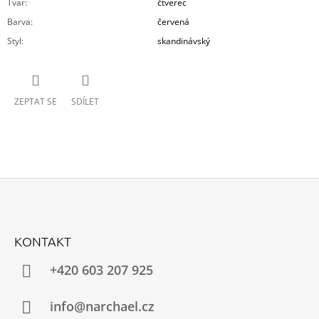
Tvar
:
čtverec
Barva
:
červená
Styl
:
skandinávský
ZEPTAT SE
SDÍLET
Z
Á
KONTAKT
P
A
+420 603 207 925
T
Í
info@narchael.cz