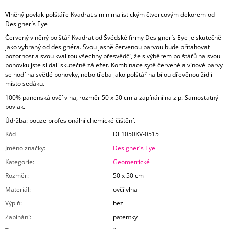
Vlněný povlak polštáře Kvadrat s minimalistickým čtvercovým dekorem od
Designer´s Eye
Červený vlněný polštář Kvadrat od Švédské firmy Designer´s Eye je skutečně
jako vybraný od designéra. Svou jasně červenou barvou bude přitahovat
pozornost a svou kvalitou všechny přesvědčí, že s výběrem polštářů na svou
pohovku jste si dali skutečně záležet. Kombinace sytě červené a vínové barvy
se hodí na světlé pohovky, nebo třeba jako polštář na bílou dřevěnou židli –
místo sedáku.
100% panenská ovčí vlna, rozměr 50 x 50 cm a zapínání na zip. Samostatný
povlak.
Údržba: pouze profesionální chemické čištění.
Kód
DE1050KV-0515
Jméno značky
:
Designer´s Eye
Kategorie
:
Geometrické
Rozměr
:
50 x 50 cm
Materiál
:
ovčí vlna
Výplň
:
bez
Zapínání
:
patentky