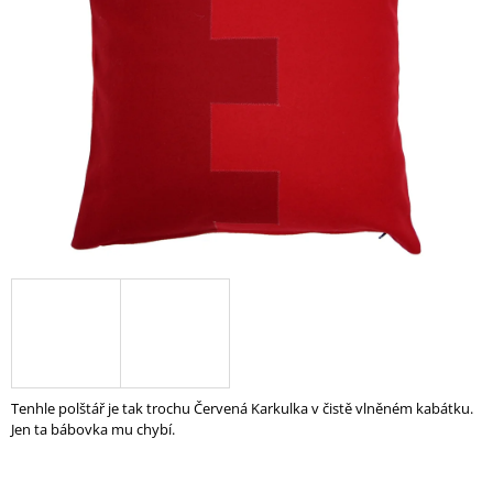
5
A
hvězdiček.
J
Í
T
?
HLEDAT
D
O
P
O
Tenhle polštář je tak trochu Červená Karkulka v čistě vlněném kabátku.
R
Jen ta bábovka mu chybí.
U
Č
U