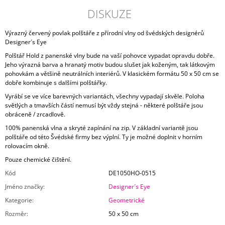
DISKUZE
Výrazný červený povlak polštáře z přírodní vlny od švédských designérů
Designer´s Eye
Polštář Hold z panenské vlny bude na vaší pohovce vypadat opravdu dobře.
Jeho výrazná barva a hranatý motiv budou slušet jak koženým, tak látkovým
pohovkám a většině neutrálních interiérů. V klasickém formátu 50 x 50 cm se
dobře kombinuje s dalšími polštářky.
Vyrábí se ve více barevných variantách, všechny vypadají skvěle. Poloha
světlých a tmavších částí nemusí být vždy stejná - některé polštáře jsou
obráceně / zrcadlově.
100% panenská vlna a skryté zapínání na zip. V základní variantě jsou
polštáře od této Švédské firmy bez výplní. Ty je možné doplnit v horním
rolovacím okně.
Pouze chemické čištění.
Kód
DE1050HO-0515
Jméno značky
:
Designer´s Eye
Kategorie
:
Geometrické
Rozměr
:
50 x 50 cm