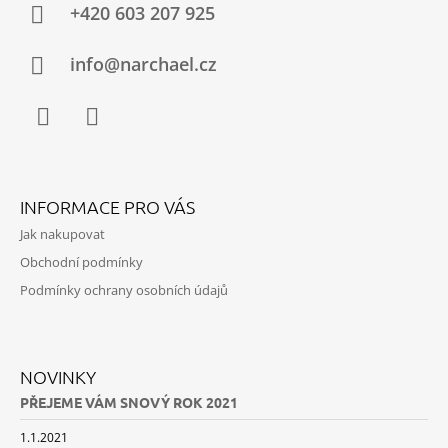
A
+420 603 207 925
T
Í
info@narchael.cz
Facebook
Instagram
INFORMACE PRO VÁS
Jak nakupovat
Obchodní podmínky
Podmínky ochrany osobních údajů
NOVINKY
PŘEJEME VÁM SNOVÝ ROK 2021
1.1.2021