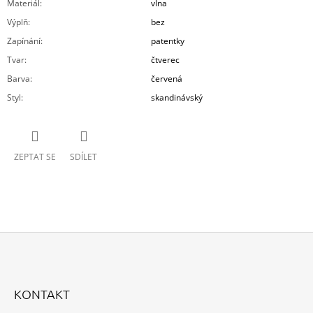
Materiál
:
vlna
Výplň
:
bez
Zapínání
:
patentky
Tvar
:
čtverec
Barva
:
červená
Styl
:
skandinávský
ZEPTAT SE
SDÍLET
Z
Á
KONTAKT
P