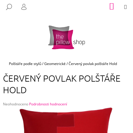
K
Přejít
NÁKUP
M
HLEDAT
na
KOŠÍK
O
PŘIHLÁŠENÍ
ZPĚT
ZPĚT
obsah
Š
Í
C
K
O
P
O
T
Domů
Polštáře podle stylů
/
Geometrické
/
Červený povlak polštáře Hold
Ř
ČERVENÝ POVLAK POLŠTÁŘE
E
B
HOLD
U
J
Průměrné
Neohodnoceno
Podrobnosti hodnocení
E
hodnocení
produktu
T
je
E
0,0
z
N