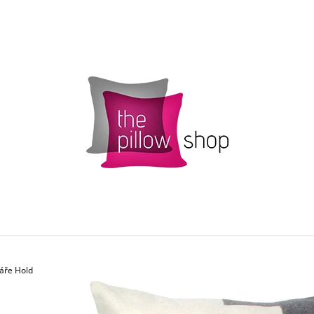
CO POTŘEBUJETE NAJÍT?
HLEDAT
DOPORUČUJEME
áře Hold
POVLAK POLŠTÁŘKU SMARTIES S
ŽLUTÝ POVLAK 