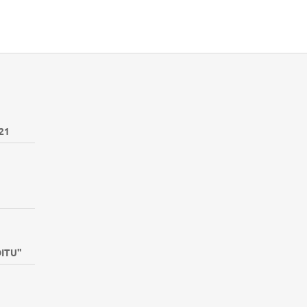
21
DITU"