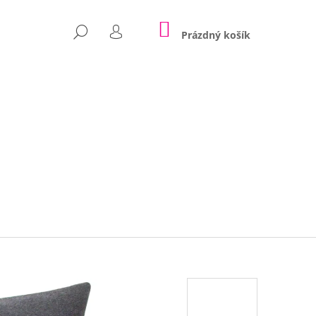
NÁKUPNÍ
HLEDAT
KOŠÍK
Prázdný košík
PŘIHLÁŠENÍ
Následující
POLŠTÁŘE NINA