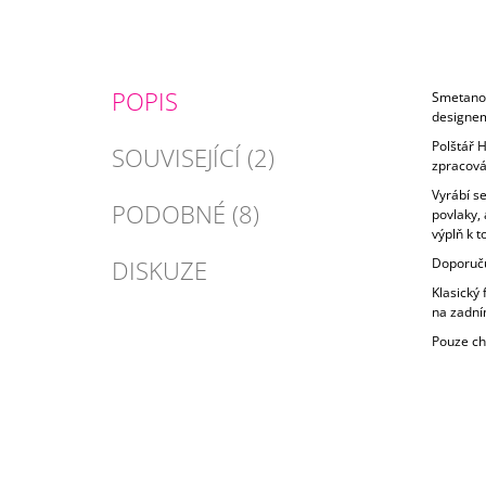
POPIS
Smetanov
designe
Polštář H
SOUVISEJÍCÍ (2)
zpracová
Vyrábí s
PODOBNÉ (8)
povlaky,
výplň k t
DISKUZE
Doporuču
Klasický
na zadní
Pouze ch