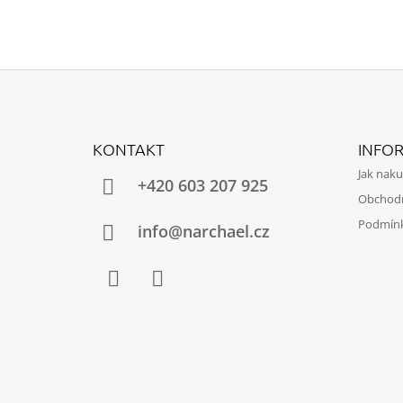
Z
Á
KONTAKT
INFO
P
Jak nak
A
+420 603 207 925
Obchod
T
Podmínk
Í
info@narchael.cz
Facebook
Instagram