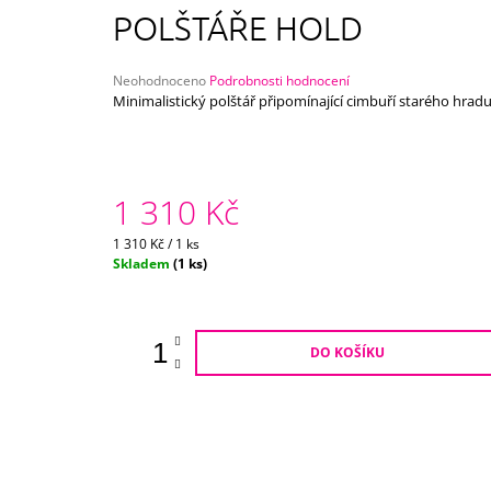
750 Kč
POLŠTÁŘE HOLD
Průměrné
Neohodnoceno
Podrobnosti hodnocení
hodnocení
Minimalistický polštář připomínající cimbuří starého hradu
produktu
je
0,0
z
5
1 310 Kč
hvězdiček.
Měrná
1 310 Kč / 1 ks
cena:
Skladem
(1 ks)
DO KOŠÍKU