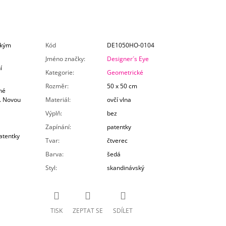
ským
Kód
DE1050HO-0104
Jméno značky
:
Designer´s Eye
í
Kategorie
:
Geometrické
Rozměr
:
50 x 50 cm
né
. Novou
Materiál
:
ovčí vlna
Výplň
:
bez
Zapínání
:
patentky
atentky
Tvar
:
čtverec
Barva
:
šedá
Styl
:
skandinávský
TISK
ZEPTAT SE
SDÍLET