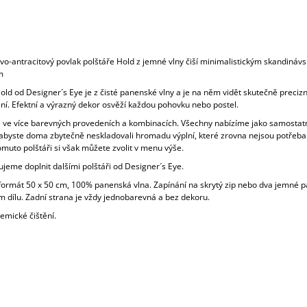
o-antracitový povlak polštáře Hold z jemné vlny čiší minimalistickým skandináv
m
old od Designer´s Eye je z čisté panenské vlny a je na něm vidět skutečně precizn
ní. Efektní a výrazný dekor osvěží každou pohovku nebo postel.
e ve více barevných provedeních a kombinacích. Všechny nabízíme jako samostat
 abyste doma zbytečně neskladovali hromadu výplní, které zrovna nejsou potřeba
omuto polštáři si však můžete zvolit v menu výše.
jeme doplnit dalšími polštáři od Designer´s Eye.
 formát 50 x 50 cm, 100% panenská vlna. Zapínání na skrytý zip nebo dva jemné p
m dílu. Zadní strana je vždy jednobarevná a bez dekoru.
emické čištění.