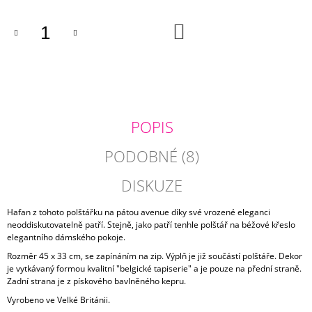
J
E
DO
KOŠÍKU
M
E
SVĚTLE
ZELENÝ
STŘAPATÝ
POLŠTÁŘ
POPIS
OSLO
760
PODOBNÉ (8)
Kč
DISKUZE
Hafan z tohoto polštářku na pátou avenue díky své vrozené eleganci
neoddiskutovatelně patří. Stejně, jako patří tenhle polštář na béžové křeslo
elegantního dámského pokoje.
Rozměr 45 x 33 cm, se zapínáním na zip. Výplň je již součástí polštáře. Dekor
je vytkávaný formou kvalitní "belgické tapiserie" a je pouze na přední straně.
Zadní strana je z pískového bavlněného kepru.
Vyrobeno ve Velké Británii.