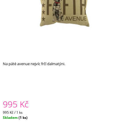
A
J
Í
T
?
Na páté avenue nejvíc frčí dalmatýni.
HLEDAT
D
O
P
995 Kč
O
R
Měrná
995 Kč / 1 ks
U
cena:
Skladem
(1 ks)
Č
U