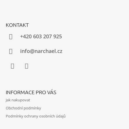
Z
Á
KONTAKT
P
A
+420 603 207 925
T
Í
info@narchael.cz
Facebook
Instagram
INFORMACE PRO VÁS
Jak nakupovat
Obchodní podmínky
Podmínky ochrany osobních údajů