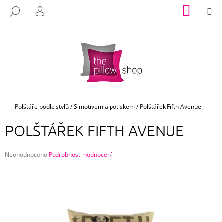
K
Přejít
NÁKUP
M
HLEDAT
na
KOŠÍK
O
PŘIHLÁŠENÍ
ZPĚT
ZPĚT
obsah
Š
Í
C
K
O
P
O
T
Domů
Polštáře podle stylů
/
S motivem a potiskem
/
Polštářek Fifth Avenue
Ř
POLŠTÁŘEK FIFTH AVENUE
E
B
Průměrné
U
Neohodnoceno
Podrobnosti hodnocení
hodnocení
J
produktu
E
je
0,0
T
z
E
5
hvězdiček.
N