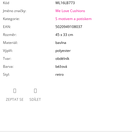
Kód
WL16LB773
Jméno značky
:
We Love Cushions
Kategorie
:
S motivem a potiskem
EAN
:
5020949108037
Rozměr
:
45 x 33 cm
Materiál
:
bavlna
Výplň
:
polyester
Tvar
:
obdélník
Barva
:
béžová
Styl
:
retro
ZEPTAT SE
SDÍLET