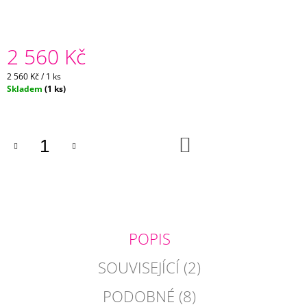
J
E
M
2 560 Kč
E
Měrná
2 560 Kč / 1 ks
HNĚDÝ
cena:
Skladem
(1 ks)
SAMETOVÝ
POLŠTÁŘ
FRANCESCA
485
DO
Kč
KOŠÍKU
POPIS
SOUVISEJÍCÍ (2)
PODOBNÉ (8)