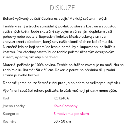
DISKUZE
Bohatě vyšívaný polštář Catrina oslavující Mexický svátek mrtvých
Tenhle krásný a trochu strašidelný povlak polštáře s kostrou a spoustou
vyšívaných květin bude skutečně stylovým a výrazným doplňkem vaší
pohovky nebo postele. Expresivní kolekce Mexico oslavuje smrt a
znovuzrození způsobem, který se v našich končinách ne každému líbí.
Nicméně kdo se bojí nesmí do lesa a neměl by si kupovat ani polštáře s
kostrou. Pro všechny ostatní bude tenhle polštář úžasným designovým
kusem, vyjadřujícím vtip a nadhled.
Materiál polštáře je 100% bavlna. Tenhle polštář se zavazuje na mašličku na
zadním dílu. Rozměr 50 x 50 cm. Dekor je pouze na předním dílu, zadní
strana je světle béžová.
Doporučujeme pouze šetrné ruční praní, s ohledem na velkorysou výšivku.
Výplň není součástí tohoto polštáře. Je však možno ji přidat v menu výše.
Kód
KO124CA
Jméno značky
:
Koko Company
Kategorie
:
S motivem a potiskem
Rozměr
:
50 x 50 cm