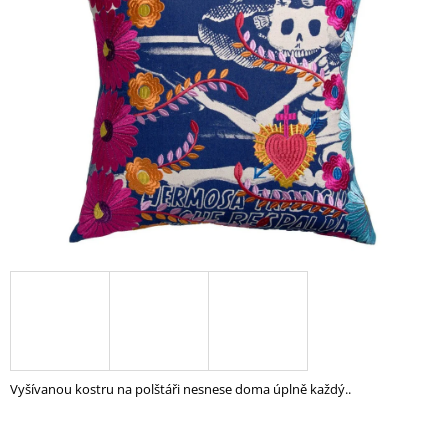
z
A
5
J
hvězdiček.
Í
T
?
HLEDAT
D
O
P
O
R
Vyšívanou kostru na polštáři nesnese doma úplně každý..
U
Č
U