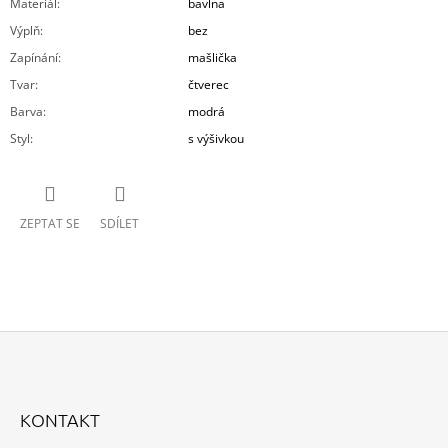
Materiál
:
bavlna
Výplň
:
bez
Zapínání
:
mašlička
Tvar
:
čtverec
Barva
:
modrá
Styl
:
s výšivkou
ZEPTAT SE
SDÍLET
Z
Á
KONTAKT
P