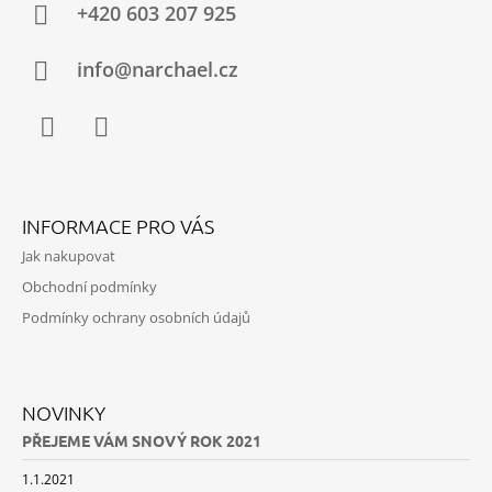
A
+420 603 207 925
T
Í
info@narchael.cz
Facebook
Instagram
INFORMACE PRO VÁS
Jak nakupovat
Obchodní podmínky
Podmínky ochrany osobních údajů
NOVINKY
PŘEJEME VÁM SNOVÝ ROK 2021
1.1.2021