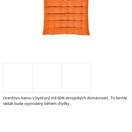
A
J
Í
T
?
HLEDAT
D
O
Oranžovu barvu v bytě prý má 60% evropských domácností.. To tenhle
P
sedák bude vyprodaný během chvilky..
O
R
U
Č
U