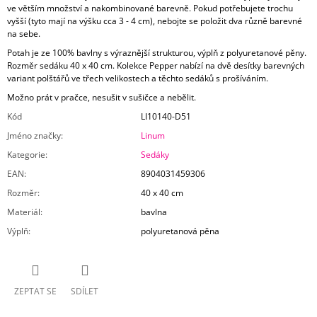
ve větším množství a nakombinované barevně. Pokud potřebujete trochu
vyšší (tyto mají na výšku cca 3 - 4 cm), nebojte se položit dva různě barevné
na sebe.
Potah je ze 100% bavlny s výraznější strukturou, výplň z polyuretanové pěny.
Rozměr sedáku 40 x 40 cm. Kolekce Pepper nabízí na dvě desítky barevných
variant polštářů ve třech velikostech a těchto sedáků s prošíváním.
Možno prát v pračce, nesušit v sušičce a nebělit.
Kód
LI10140-D51
Jméno značky
:
Linum
Kategorie
:
Sedáky
EAN
:
8904031459306
Rozměr
:
40 x 40 cm
Materiál
:
bavlna
Výplň
:
polyuretanová pěna
ZEPTAT SE
SDÍLET