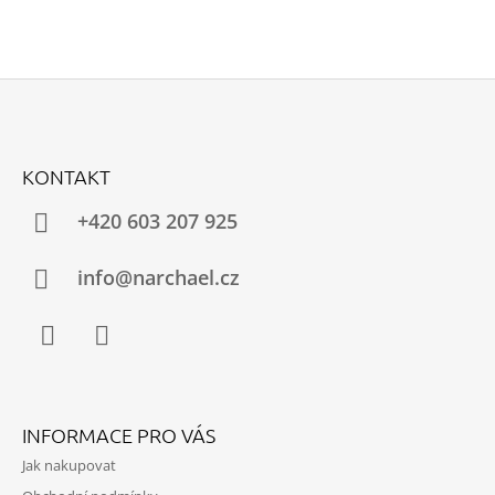
Z
Á
KONTAKT
P
A
+420 603 207 925
T
Í
info@narchael.cz
Facebook
Instagram
INFORMACE PRO VÁS
Jak nakupovat