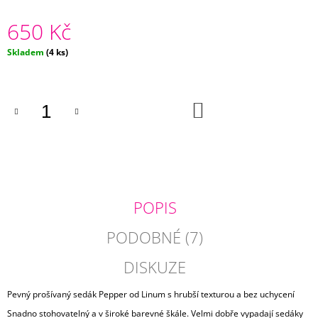
J
650 Kč
E
M
E
Měrná
Skladem
(4 ks)
cena:
SYTĚ
RŮŽOVÝ
DO
POVLAK
KOŠÍKU
POLŠTÁŘE
DUPION
485
Kč
POPIS
PODOBNÉ (7)
DISKUZE
Pevný prošívaný sedák Pepper od Linum s hrubší texturou a bez uchycení
Snadno stohovatelný a v široké barevné škále. Velmi dobře vypadají sedáky