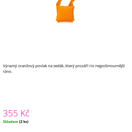
A
J
Í
T
?
Výrazný oranžový povlak na sedák, který prozáří i to nejpošmournější
HLEDAT
ráno.
D
O
P
O
355 Kč
R
U
Měrná
Skladem
(2 ks)
Č
cena:
U