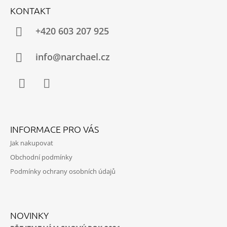
Á
KONTAKT
P
A
+420 603 207 925
T
Í
info@narchael.cz
Facebook
Instagram
INFORMACE PRO VÁS
Jak nakupovat
Obchodní podmínky
Podmínky ochrany osobních údajů
NOVINKY