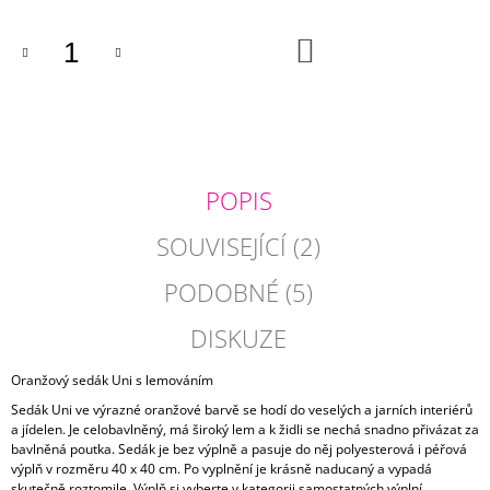
J
E
DO
KOŠÍKU
M
E
ŽLUTÝ
POVLAK
POLŠTÁŘE
NINA
POPIS
275
Kč
SOUVISEJÍCÍ (2)
PODOBNÉ (5)
DISKUZE
Oranžový sedák Uni s lemováním
Sedák Uni ve výrazné oranžové barvě se hodí do veselých a jarních interiérů
a jídelen. Je celobavlněný, má široký lem a k židli se nechá snadno přivázat za
bavlněná poutka. Sedák je bez výplně a pasuje do něj polyesterová i péřová
výplň v rozměru 40 x 40 cm. Po vyplnění je krásně naducaný a vypadá
skutečně roztomile. Výplň si vyberte v kategorii samostatných výplní.