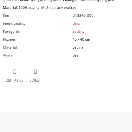
Materiál: 100% bavlna. Možno prát v pračce.
Kód
LI13240-D06
Jméno značky
:
Linum
Kategorie
:
Sedáky
Rozměr
:
40 x 40 cm
Materiál
:
bavlna
Výplň
:
bez
ZEPTAT SE
SDÍLET
Z