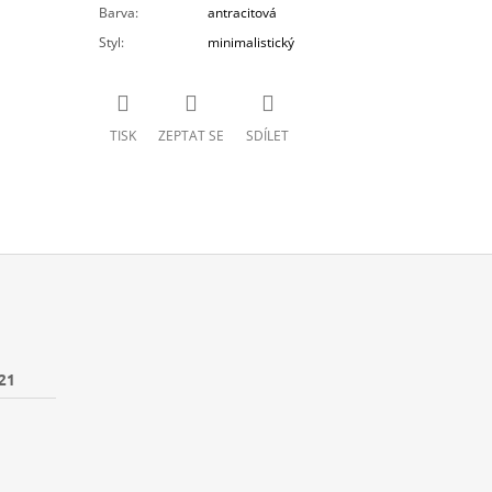
Barva
:
antracitová
Styl
:
minimalistický
TISK
ZEPTAT SE
SDÍLET
21