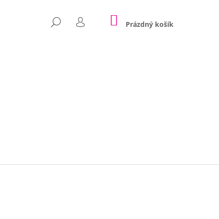
NÁKUPNÍ
HLEDAT
KOŠÍK
Prázdný košík
PŘIHLÁŠENÍ
Následující
POLŠTÁŘE NINA