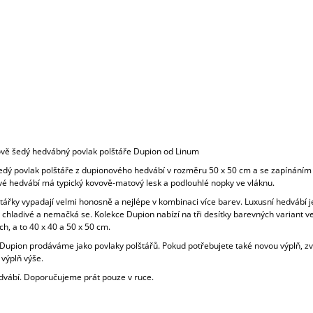
ově šedý hedvábný povlak polštáře Dupion od Linum
dý povlak polštáře z dupionového hedvábí v rozměru 50 x 50 cm a se zapínáním 
é hedvábí má typický kovově-matový lesk a podlouhlé nopky ve vláknu.
tářky vypadají velmi honosně a nejlépe v kombinaci více barev. Luxusní hedvábí j
 chladivé a nemačká se. Kolekce Dupion nabízí na tři desítky barevných variant v
ch, a to 40 x 40 a 50 x 50 cm.
Dupion prodáváme jako povlaky polštářů. Pokud potřebujete také novou výplň, zvol
 výplň výše.
vábí. Doporučujeme prát pouze v ruce.