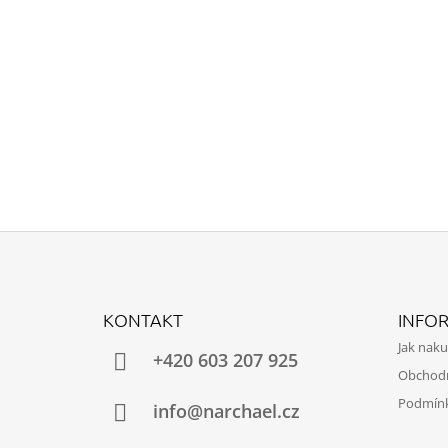
Z
Á
KONTAKT
INFO
P
Jak nak
A
+420 603 207 925
Obchod
T
Podmínk
Í
info@narchael.cz