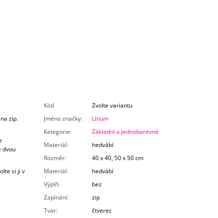
Kód
Zvolte variantu
na zip.
Jméno značky
:
Linum
Kategorie
:
Základní a jednobarevné
e
Materiál
:
hedvábí
e dvou
Rozměr
:
40 x 40, 50 x 50 cm
te si ji v
Materiál
:
hedvábí
Výplň
:
bez
Zapínání
:
zip
Tvar
:
čtverec