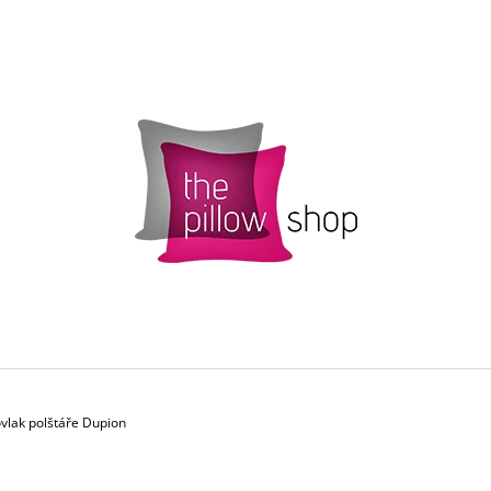
CO POTŘEBUJETE NAJÍT?
HLEDAT
DOPORUČUJEME
ovlak polštáře Dupion
POVLAK POLŠTÁŘKU SMARTIES S
ŽLUTÝ POVLAK 