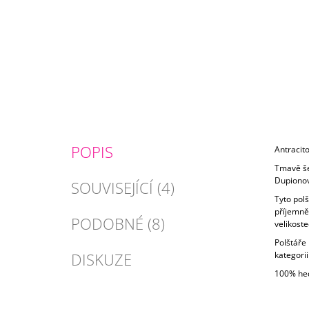
POPIS
Antracit
Tmavě še
Dupionov
SOUVISEJÍCÍ (4)
Tyto polš
příjemně
PODOBNÉ (8)
velikoste
Polštáře 
DISKUZE
kategorii
100% hed