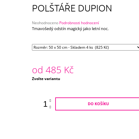
750 Kč
POLŠTÁŘE DUPION
Průměrné
Neohodnoceno
Podrobnosti hodnocení
hodnocení
Tmavošedý odstín magický jako letní noc.
produktu
je
0,0
z
5
hvězdiček.
od
485 Kč
Měrná
Zvolte variantu
cena:
DO KOŠÍKU