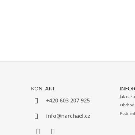
Z
Á
KONTAKT
INFO
P
Jak nak
A
+420 603 207 925
Obchod
T
Podmínk
Í
info@narchael.cz