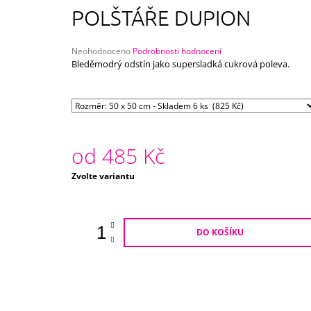
750 Kč
POLŠTÁŘE DUPION
Průměrné
Neohodnoceno
Podrobnosti hodnocení
hodnocení
Bleděmodrý odstín jako supersladká cukrová poleva.
produktu
je
0,0
z
5
hvězdiček.
od
485 Kč
Měrná
Zvolte variantu
cena:
DO KOŠÍKU