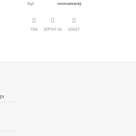
Styl
:
minimalistický
TISK
ZEPTAT SE
SDÍLET
21