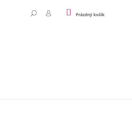
NÁKUPNÍ
HLEDAT
KOŠÍK
Prázdný košík
PŘIHLÁŠENÍ
Následující
POLŠTÁŘE NINA