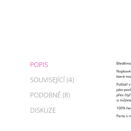
POPIS
Bleděmod
Nopkové 
které mo
SOUVISEJÍCÍ (4)
Polštář v
jako povl
PODOBNÉ (8)
přes čty
si můžete
DISKUZE
100% hed
Perte v 