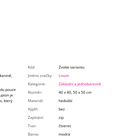
Kód
Zvolte variantu
kanině,
Jméno značky
:
Linum
Kategorie
:
Základní a jednobarevné
ladu pouze
Rozměr
:
40 x 40, 50 x 50 cm
upion je
, který
Materiál
:
hedvábí
Výplň
:
bez
Zapínání
:
zip
Tvar
:
čtverec
Barva
:
modrá