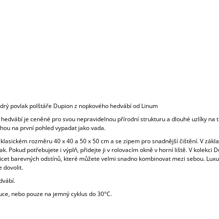
rý povlak polštáře Dupion z nopkového hedvábí od Linum
hedvábí je ceněné pro svou nepravidelnou přírodní strukturu a dlouhé uzlíky na t
hou na první pohled vypadat jako vada.
 klasickém rozměru 40 x 40 a 50 x 50 cm a se zipem pro snadnější čištění. V zák
ak. Pokud potřebujete i výplň, přidejte ji v rolovacím okně v horní liště. V kolekci D
řicet barevných odstínů, které můžete velmi snadno kombinovat mezi sebou. Luxus
 dovolit.
vábí.
ruce, nebo pouze na jemný cyklus do 30°C.