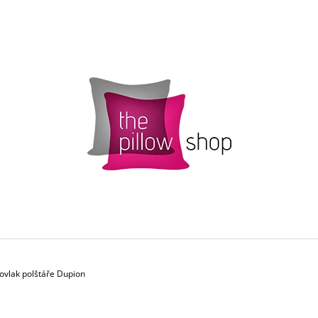
CO POTŘEBUJETE NAJÍT?
HLEDAT
DOPORUČUJEME
vlak polštáře Dupion
POVLAK POLŠTÁŘKU SMARTIES S
ŽLUTÝ POVLAK 