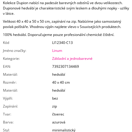
Kolekce Dupion nabízí na padesát barevných odstínů ve dvou velikostech.
Dupionové hedvábí je charakteristické svým leskem a dlouhými nopky - uzlíky
v látce.
Velikost 40 x 40 a 50 x 50 cm, zapínání na zip. Nabízíme jako samostatný
povlak polštáře. Vhodnou výpln najdete vlevo v Souvisejících produktech.
100% hedvábí. Doporučujeme pouze profesionální chemické čištění.
Kód
LI12340-C13
Jméno značky
:
Linum
Kategorie
:
Základní a jednobarevné
EAN
:
7392307134469
Materiál
:
hedvábí
Rozměr
:
40 x 40 cm
Materiál
:
hedvábí
Výplň
:
bez
Zapínání
:
zip
Tvar
:
čtverec
Barva
:
azurová
Styl
:
minimalistický