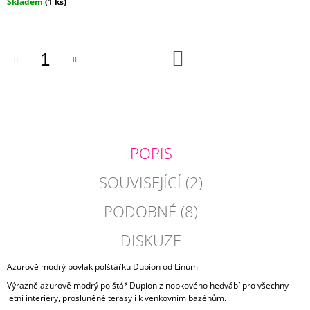
Měrná
Skladem
(1 ks)
J
cena:
E
M
E
DO
KOŠÍKU
POVLAK
POLŠTÁŘE
ELEPHANT
750
Kč
POPIS
SOUVISEJÍCÍ (2)
PODOBNÉ (8)
DISKUZE
Azurově modrý povlak polštářku Dupion od Linum
Výrazně azurově modrý polštář Dupion z nopkového hedvábí pro všechny
letní interiéry, prosluněné terasy i k venkovním bazénům.