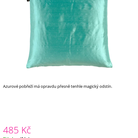
z
A
5
J
hvězdiček.
Í
T
?
HLEDAT
Azurové pobřeží má opravdu přesně tenhle magický odstín.
D
O
P
O
R
U
485 Kč
Č
U