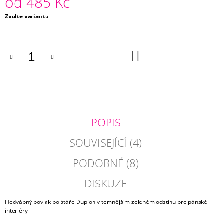
od
485 Kč
J
Měrná
Zvolte variantu
E
cena:
M
E
DO
POVLAK
KOŠÍKU
POLŠTÁŘE
ELEPHANT
750
Kč
POPIS
SOUVISEJÍCÍ (4)
PODOBNÉ (8)
DISKUZE
Hedvábný povlak polštáře Dupion v temnějším zeleném odstínu pro pánské
interiéry