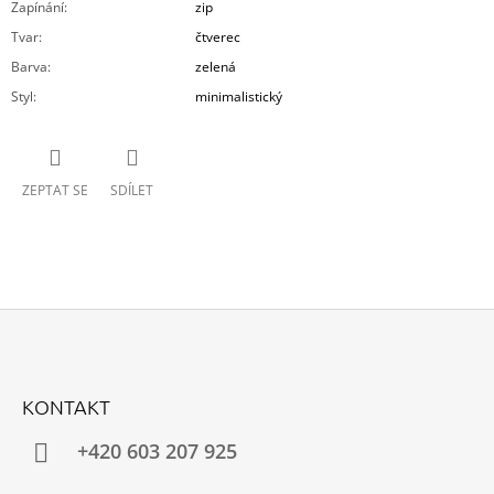
Zapínání
:
zip
Tvar
:
čtverec
Barva
:
zelená
Styl
:
minimalistický
ZEPTAT SE
SDÍLET
Z
Á
KONTAKT
P
A
+420 603 207 925
T