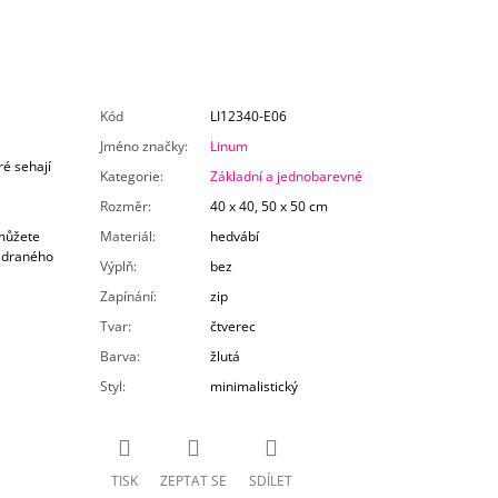
Kód
LI12340-E06
Jméno značky
:
Linum
ré sehají
Kategorie
:
Základní a jednobarevné
Rozměr
:
40 x 40, 50 x 50 cm
 můžete
Materiál
:
hedvábí
o draného
Výplň
:
bez
Zapínání
:
zip
Tvar
:
čtverec
Barva
:
žlutá
Styl
:
minimalistický
TISK
ZEPTAT SE
SDÍLET