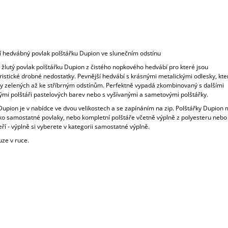
í hedvábný povlak polštářku Dupion ve slunečním odstínu
 žlutý povlak polštářku Dupion z čistého nopkového hedvábí pro které jsou
istické drobné nedostatky. Pevnější hedvábí s krásnými metalickými odlesky, kte
ly zelených až ke stříbrným odstínům. Perfektně vypadá zkombinovaný s dalšími
mi polštáři pastelových barev nebo s vyšívanými a sametovými polštářky.
Dupion je v nabídce ve dvou velikostech a se zapínáním na zip. Polštářky Dupion
ako samostatné povlaky, nebo kompletní polštáře včetně výplně z polyesteru neb
ří - výplně si vyberete v kategorii samostatné výplně.
uze v ruce.