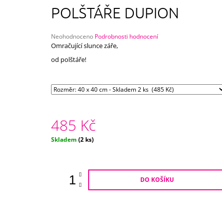
750 Kč
POLŠTÁŘE DUPION
Průměrné
Neohodnoceno
Podrobnosti hodnocení
hodnocení
Omračující slunce záře,
produktu
od polštáře!
je
0,0
z
5
hvězdiček.
485 Kč
Měrná
Skladem
(2 ks)
cena:
DO KOŠÍKU