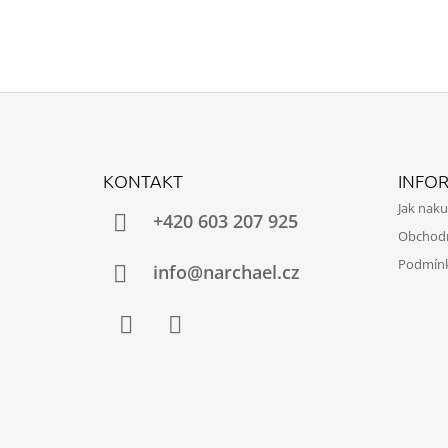
Z
Á
KONTAKT
INFO
P
Jak nak
A
+420 603 207 925
Obchod
T
Podmínk
Í
info@narchael.cz
Facebook
Instagram