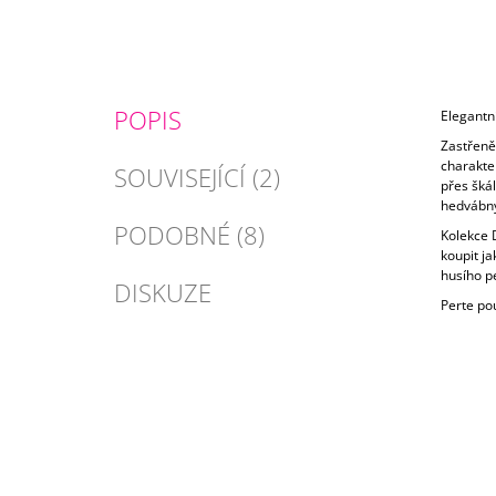
POPIS
Elegantn
Zastřeně
charakter
SOUVISEJÍCÍ (2)
přes šká
hedvábný
PODOBNÉ (8)
Kolekce 
koupit j
husího pe
DISKUZE
Perte po