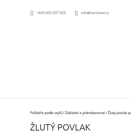
K
Přejít
na
O
ZPĚT
ZPĚT
+420 603 207 925
info@narchael.cz
obsah
DO
DO
Š
OBCHODU
OBCHODU
Í
K
Domů
Polštáře podle stylů
/
Základní a jednobarevné
/
Žlutý povlak p
ŽLUTÝ POVLAK
POVLAK POLŠTÁŘE ELEPHANT