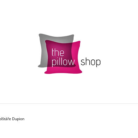
CO POTŘEBUJETE NAJÍT?
HLEDAT
DOPORUČUJEME
olštáře Dupion
POVLAK POLŠTÁŘKU SMARTIES S
ŽLUTÝ POVLAK 