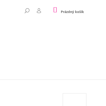
NÁKUPNÍ
HLEDAT
KOŠÍK
Prázdný košík
PŘIHLÁŠENÍ
Následující
POLŠTÁŘE NINA