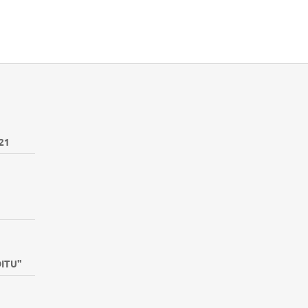
21
DITU"