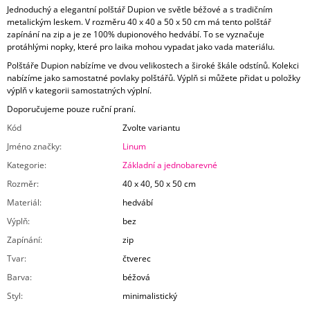
Jednoduchý a elegantní polštář Dupion ve světle béžové a s tradičním
metalickým leskem. V rozměru 40 x 40 a 50 x 50 cm má tento polštář
zapínání na zip a je ze 100% dupionového hedvábí. To se vyznačuje
protáhlými nopky, které pro laika mohou vypadat jako vada materiálu.
Polštáře Dupion nabízíme ve dvou velikostech a široké škále odstínů. Kolekci
nabízíme jako samostatné povlaky polštářů. Výplň si můžete přidat u položky
výplň v kategorii samostatných výplní.
Doporučujeme pouze ruční praní.
Kód
Zvolte variantu
Jméno značky
:
Linum
Kategorie
:
Základní a jednobarevné
Rozměr
:
40 x 40, 50 x 50 cm
Materiál
:
hedvábí
Výplň
:
bez
Zapínání
:
zip
Tvar
:
čtverec
Barva
:
béžová
Styl
:
minimalistický