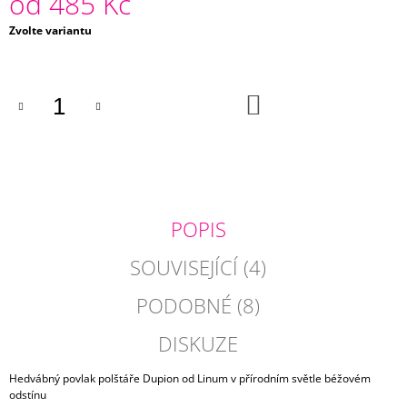
od
485 Kč
J
Měrná
Zvolte variantu
E
cena:
M
E
DO
SYTĚ
KOŠÍKU
RŮŽOVÝ
POVLAK
POLŠTÁŘE
DUPION
485
Kč
POPIS
SOUVISEJÍCÍ (4)
PODOBNÉ (8)
DISKUZE
Hedvábný povlak polštáře Dupion od Linum v přírodním světle béžovém
odstínu