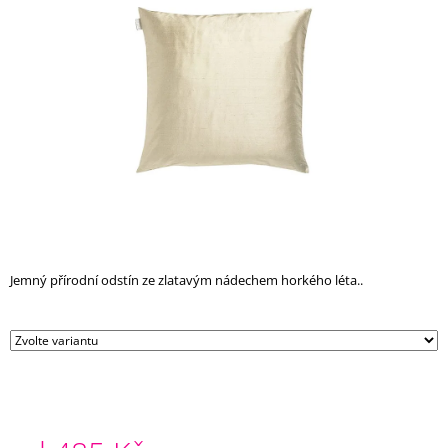
z
A
5
J
hvězdiček.
Í
T
?
HLEDAT
Jemný přírodní odstín ze zlatavým nádechem horkého léta..
D
O
P
O
R
U
Č
U