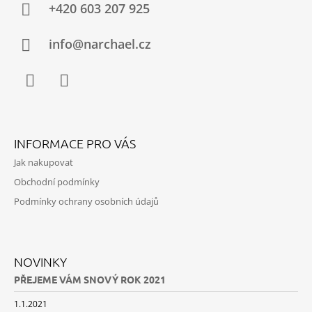
A
+420 603 207 925
T
Í
info@narchael.cz
Facebook
Instagram
INFORMACE PRO VÁS
Jak nakupovat
Obchodní podmínky
Podmínky ochrany osobních údajů
NOVINKY
PŘEJEME VÁM SNOVÝ ROK 2021
1.1.2021