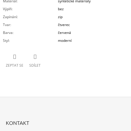
Materiál
:
syntetické materiály
Výplň
:
bez
Zapínání
:
zip
Tvar
:
čtverec
Barva
:
červená
Styl
:
moderní
ZEPTAT SE
SDÍLET
Z
Á
KONTAKT
P