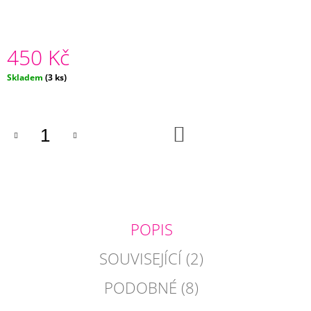
J
E
M
450 Kč
E
Měrná
Skladem
(3 ks)
POVLAK
cena:
POLŠTÁŘE
SE
SRDCEM
DO
210
KOŠÍKU
Kč
POPIS
SOUVISEJÍCÍ (2)
PODOBNÉ (8)