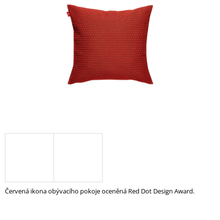
z
A
5
J
hvězdiček.
Í
T
?
HLEDAT
D
O
P
O
R
Červená ikona obývacího pokoje oceněná Red Dot Design Award.
U
Č
U