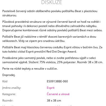
DISKUZE
Pastelově červený odstín oblíbeného povlaku polštářku Beat s plastickou
strukturou.
Působivá pravidelná struktura ve výrazné červené barvě se hodí na světlé i
tmavé pohovky i k dekoraci postelí nebo dřevěného zahradního nábytku.
Doporučujeme kombinovat různé odstíny povlaků polštářů Beat mezi sebou.
Polštáře Beat již nabízíme v téměř dvaceti barevných variantách a dvou
velikostech. Vždy se zipem pro snadnou údržbu.
Polštáře Beat mají klasickou červenou cedulku Esprit všitou v bočním švu. Za
tuto kolekci získal Esprit prestižní Red Dot Design Award.
Prodáváme jako samotný povlak, nebo si zvolte potřebnou výplň v sekci
samostatné výplně. Složení: 75% viskóza, 25% polyester. Rozměr 38 x 38 cm.
Perte na nízké teploty a nesušte v sušičce.
Doprodej.
Kód
ES09138BE-060
Jméno značky
:
Esprit
Kategorie
:
Červené a vínové
Rozměr
:
38 x 38 cm