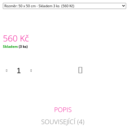
J
E
M
E
HNĚDÝ
560 Kč
SAMETOVÝ
POLŠTÁŘ
Měrná
Skladem
(3 ks)
FRANCESCA
cena:
485
Kč
DO
KOŠÍKU
POPIS
SOUVISEJÍCÍ (4)