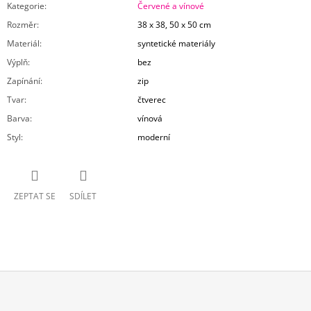
Kategorie
:
Červené a vínové
Rozměr
:
38 x 38, 50 x 50 cm
Materiál
:
syntetické materiály
Výplň
:
bez
Zapínání
:
zip
Tvar
:
čtverec
Barva
:
vínová
Styl
:
moderní
ZEPTAT SE
SDÍLET
Z