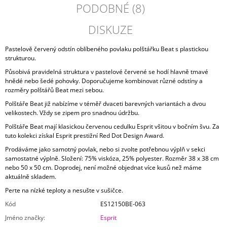
PODOBNÉ (8)
DISKUZE
Pastelově červený odstín oblíbeného povlaku polštářku Beat s plastickou
strukturou.
Působivá pravidelná struktura v pastelové červené se hodí hlavně tmavé
hnědé nebo šedé pohovky. Doporučujeme kombinovat různé odstíny a
rozměry polštářů Beat mezi sebou.
Polštáře Beat již nabízíme v téměř dvaceti barevných variantách a dvou
velikostech. Vždy se zipem pro snadnou údržbu.
Polštáře Beat mají klasickou červenou cedulku Esprit všitou v bočním švu. Za
tuto kolekci získal Esprit prestižní Red Dot Design Award.
Prodáváme jako samotný povlak, nebo si zvolte potřebnou výplň v sekci
samostatné výplně. Složení: 75% viskóza, 25% polyester. Rozměr 38 x 38 cm
nebo 50 x 50 cm. Doprodej, není možné objednat více kusů než máme
aktuálně skladem.
Perte na nízké teploty a nesušte v sušičce.
Kód
ES12150BE-063
Jméno značky
:
Esprit