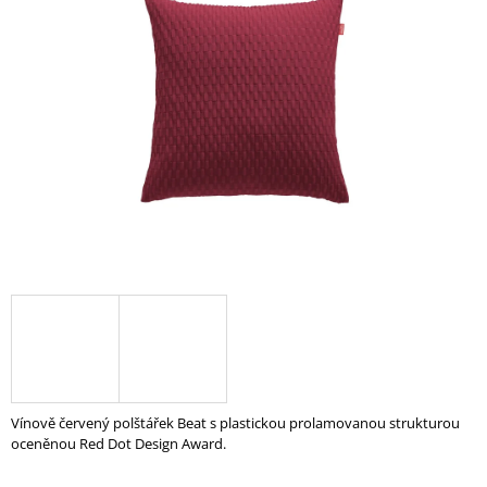
z
A
5
J
hvězdiček.
Í
T
?
HLEDAT
D
O
P
O
R
Vínově červený polštářek Beat s plastickou prolamovanou strukturou
U
oceněnou Red Dot Design Award.
Č
U