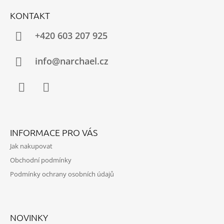
Á
KONTAKT
P
A
+420 603 207 925
T
Í
info@narchael.cz
Facebook
Instagram
INFORMACE PRO VÁS
Jak nakupovat
Obchodní podmínky
Podmínky ochrany osobních údajů
NOVINKY