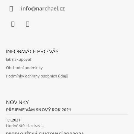
T
Í
info@narchael.cz
Facebook
Instagram
INFORMACE PRO VÁS
Jak nakupovat
Obchodní podmínky
Podmínky ochrany osobních údajů
NOVINKY
PŘEJEME VÁM SNOVÝ ROK 2021
1.1.2021
Hodně štěstí, zdraví...
PRODLOUŽENÁ CHATOVACÍ PODPORA