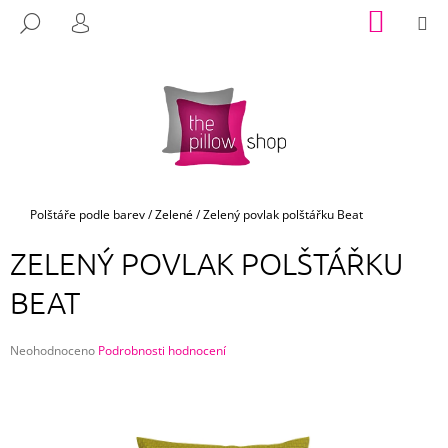
K
Přejít
NÁKUP
M
HLEDAT
na
KOŠÍK
O
PŘIHLÁŠENÍ
ZPĚT
ZPĚT
obsah
Š
Í
C
K
O
P
O
T
Domů
Polštáře podle barev
/
Zelené
/
Zelený povlak polštářku Beat
Ř
ZELENÝ POVLAK POLŠTÁŘKU
E
B
BEAT
U
J
Průměrné
Neohodnoceno
Podrobnosti hodnocení
E
hodnocení
produktu
T
je
E
0,0
z
N