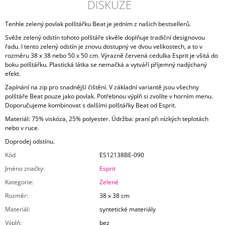
DISKUZE
Tenhle zelený povlak polštářku Beat je jedním z našich bestsellerů.
Svěže zelený odstín tohoto polštáře skvěle doplňuje tradiční designovou
řadu. I tento zelený odstín je znovu dostupný ve dvou velikostech, a to v
rozměru 38 x 38 nebo 50 x 50 cm. Výrazně červená cedulka Esprit je všitá do
boku polštářku. Plastická látka se nemačká a vytváří příjemný nadýchaný
efekt.
Zapínání na zip pro snadnější čištění. V základní variantě jsou všechny
polštáře Beat pouze jako povlak. Potřebnou výplň si zvolíte v horním menu.
Doporučujeme kombinovat s dalšími polštářky Beat od Esprit.
Materiál: 75% viskóza, 25% polyester. Údržba: praní při nízkých teplotách
nebo v ruce.
Doprodej odstínu.
Kód
ES12138BE-090
Jméno značky
:
Esprit
Kategorie
:
Zelené
Rozměr
:
38 x 38 cm
Materiál
:
syntetické materiály
Výplň
:
bez