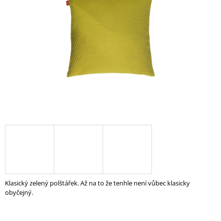
5
A
hvězdiček.
J
Í
T
?
HLEDAT
D
O
P
O
Klasický zelený polštářek. Až na to že tenhle není vůbec klasicky
R
obyčejný.
U
Č
U