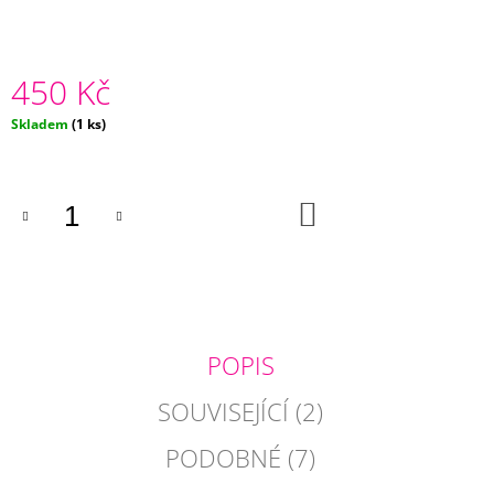
J
E
M
450 Kč
E
Měrná
Skladem
(1 ks)
ŽLUTÝ
cena:
POVLAK
POLŠTÁŘE
NINA
DO
275
KOŠÍKU
Kč
POPIS
SOUVISEJÍCÍ (2)
PODOBNÉ (7)