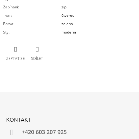
Zapínání
:
zip
Tvar
:
čtverec
Barva
:
zelená
Styl
:
moderní
ZEPTAT SE
SDÍLET
Z
Á
KONTAKT
P
A
+420 603 207 925