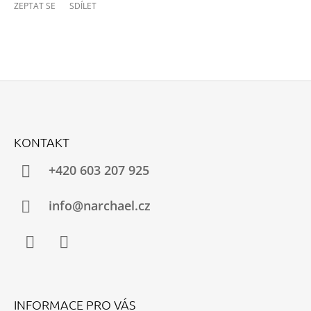
ZEPTAT SE
SDÍLET
Z
Á
KONTAKT
P
A
+420 603 207 925
T
Í
info@narchael.cz
Facebook
Instagram
INFORMACE PRO VÁS