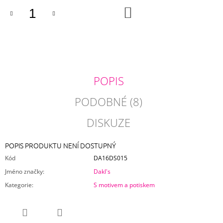
J
DO
KOŠÍKU
E
M
E
ŽLUTÝ
POVLAK
POLŠTÁŘE
POPIS
NINA
275
PODOBNÉ (8)
Kč
DISKUZE
POPIS PRODUKTU NENÍ DOSTUPNÝ
Kód
DA16DS015
Jméno značky
:
Dakl's
Kategorie
:
S motivem a potiskem